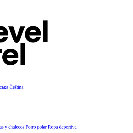
ська
Čeština
as y chalecos
Forro polar
Ropa deportiva