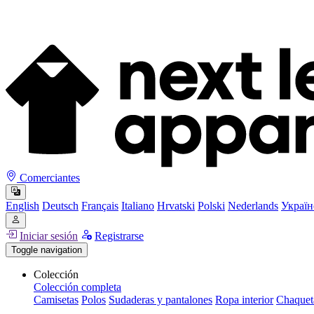
Comerciantes
English
Deutsch
Français
Italiano
Hrvatski
Polski
Nederlands
Україн
Iniciar sesión
Registrarse
Toggle navigation
Colección
Colección completa
Camisetas
Polos
Sudaderas y pantalones
Ropa interior
Chaquet