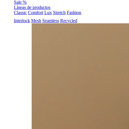
Sale %
Líneas de productos
Classic
Comfort
Lux
Stretch
Fashion
Interlock
Mesh
Seamless
Recycled