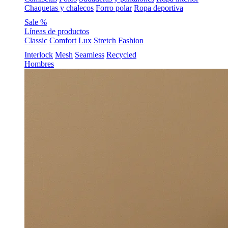
Chaquetas y chalecos
Forro polar
Ropa deportiva
Sale %
Líneas de productos
Classic
Comfort
Lux
Stretch
Fashion
Interlock
Mesh
Seamless
Recycled
Hombres