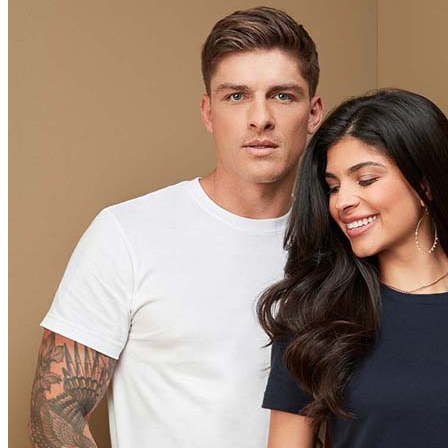
Scarlet Red (SRE)
Orange (ORA)
Cyber Orange (COR)
Brilliant Orange (BOR)
Salmon (SAL)
Cyber Yellow (CBY)
Yellow (YEL)
Daisy Yellow (DYY)
Sunflower Yellow (SUN)
Bright Lime (BLI)
Kiwi Green (KIW)
Kelly Green (KEG)
Hunters Green (HGR)
Military Green (MIL)
Bottle Green (BOG)
Dark Chocolate (DCH)
Natural (NAT)
Blue Midnight Dip (BMD)
Light Grey Melange (LGM)