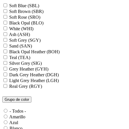
Soft Blue (SBL)
Soft Brown (SBR)
Soft Rose (SRO)
Black Opal (BLO)
White (WHI)
Ash (ASH)
Soft Grey (SGY)
Sand (SAN)
Black Opal Heather (BOH)
Teal (TEA)
Silver Grey (SIG)
Grey Heather (GYH)
Dark Grey Heather (DGH)
Light Grey Heather (LGH)
Real Grey (RGY)
Slate Grey (SLG)
Granite Grey (GRG)
Grupo de color
Grey Steel (GRS)
Dark Grey Melange (DGM)
- Todos -
Blue Midnight Heather (BMH)
Amarillo
Scarlet Red Heather (SRH)
Azul
Gold (GLD)
Blanco