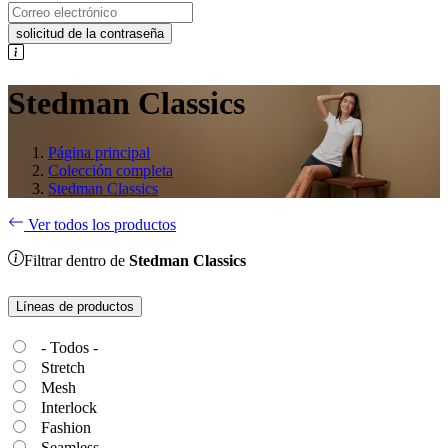
solicitud de la contraseña
Stedman Classics
Página principal
Colección completa
Stedman Classics
Ver todos los productos
Filtrar dentro de
Stedman Classics
Líneas de productos
- Todos -
Stretch
Mesh
Interlock
Fashion
Seamless