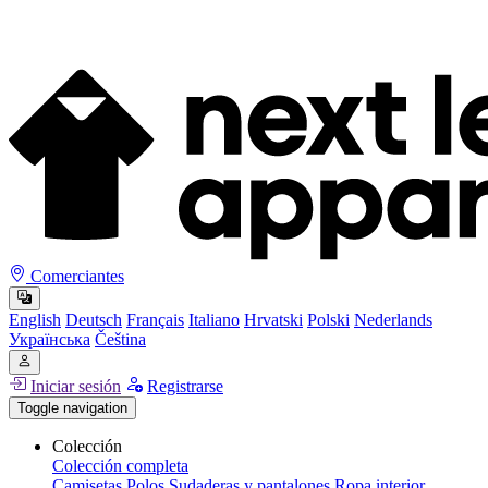
Comerciantes
English
Deutsch
Français
Italiano
Hrvatski
Polski
Nederlands
Українська
Čeština
Iniciar sesión
Registrarse
Toggle navigation
Colección
Colección completa
Camisetas
Polos
Sudaderas y pantalones
Ropa interior