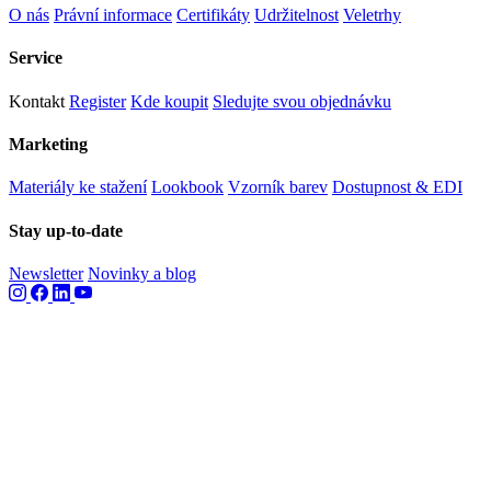
O nás
Právní informace
Certifikáty
Udržitelnost
Veletrhy
Service
Kontakt
Register
Kde koupit
Sledujte svou objednávku
Marketing
Materiály ke stažení
Lookbook
Vzorník barev
Dostupnost & EDI
Stay up-to-date
Newsletter
Novinky a blog