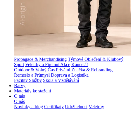
Propagace & Merchandising
Týmové Oblečení & Klubový
Sport
Veletrhy a Firemní Akce
Kancelář
Outdoor & Volný Čas
Privátní Značka & Rebranding
Řemeslo a Průmysl
Doprava a Logistika
Facility Služby
Škola a Vzdělávání
Barvy
Materiály ke stažení
O nás
O nás
Novinky a blog
Certifikáty
Udržitelnost
Veletrhy