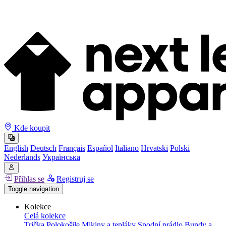
Kde koupit
English
Deutsch
Français
Español
Italiano
Hrvatski
Polski
Nederlands
Українська
Přihlas se
Registruj se
Toggle navigation
Kolekce
Celá kolekce
Trička
Polokošile
Mikiny a tepláky
Spodní prádlo
Bundy a