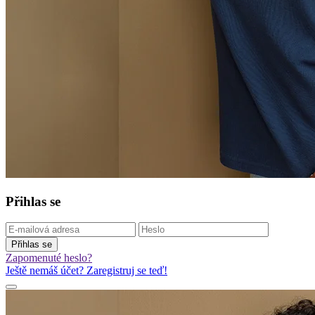
Přihlas se
Přihlas se
Zapomenuté heslo?
Ještě nemáš účet? Zaregistruj se teď!