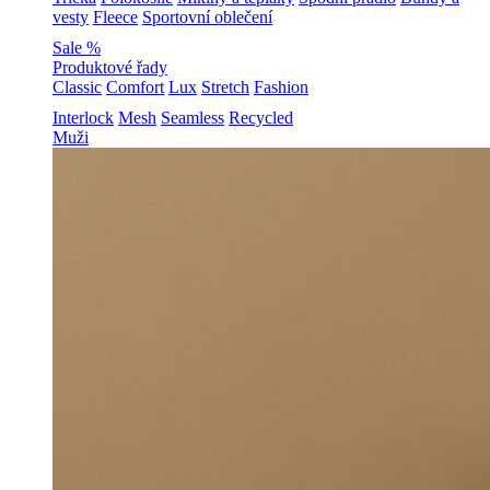
vesty
Fleece
Sportovní oblečení
Sale %
Produktové řady
Classic
Comfort
Lux
Stretch
Fashion
Interlock
Mesh
Seamless
Recycled
Muži