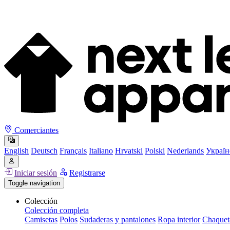
Comerciantes
English
Deutsch
Français
Italiano
Hrvatski
Polski
Nederlands
Україн
Iniciar sesión
Registrarse
Toggle navigation
Colección
Colección completa
Camisetas
Polos
Sudaderas y pantalones
Ropa interior
Chaquet