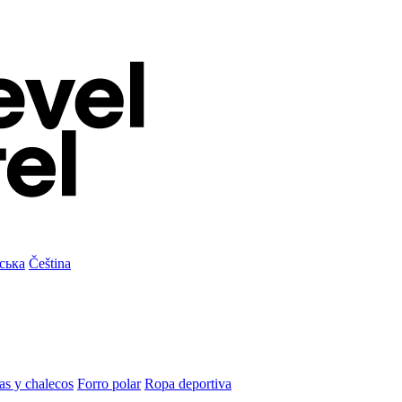
ська
Čeština
as y chalecos
Forro polar
Ropa deportiva