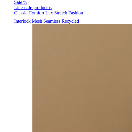
Sale %
Líneas de productos
Classic
Comfort
Lux
Stretch
Fashion
Interlock
Mesh
Seamless
Recycled