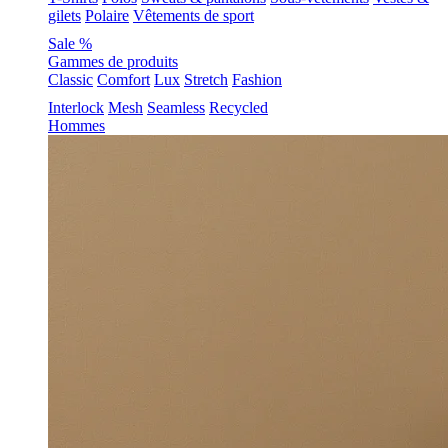
gilets
Polaire
Vêtements de sport
Sale %
Gammes de produits
Classic
Comfort
Lux
Stretch
Fashion
Interlock
Mesh
Seamless
Recycled
Hommes