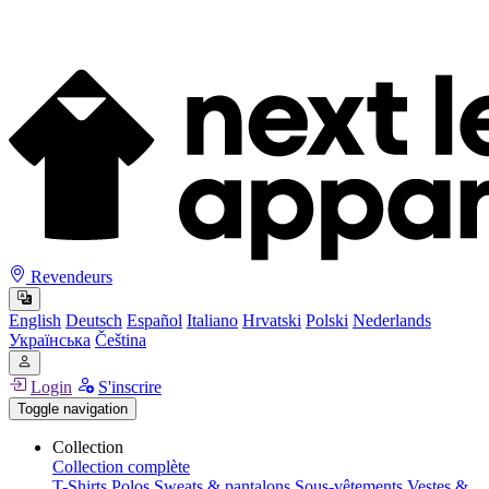
Revendeurs
English
Deutsch
Español
Italiano
Hrvatski
Polski
Nederlands
Українська
Čeština
Login
S'inscrire
Toggle navigation
Collection
Collection complète
T-Shirts
Polos
Sweats & pantalons
Sous-vêtements
Vestes &