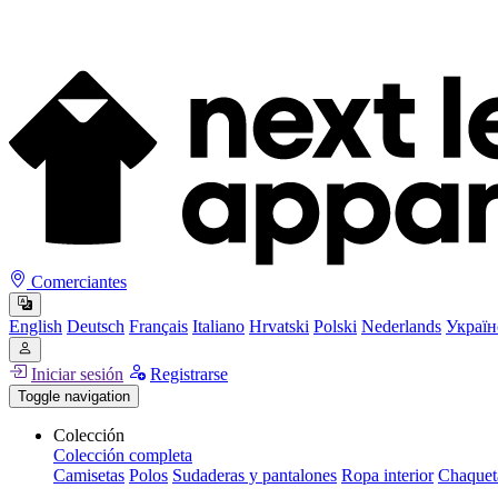
Comerciantes
English
Deutsch
Français
Italiano
Hrvatski
Polski
Nederlands
Україн
Iniciar sesión
Registrarse
Toggle navigation
Colección
Colección completa
Camisetas
Polos
Sudaderas y pantalones
Ropa interior
Chaquet