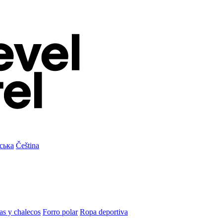
ська
Čeština
as y chalecos
Forro polar
Ropa deportiva