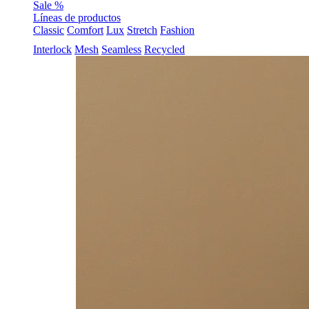
Sale %
Líneas de productos
Classic
Comfort
Lux
Stretch
Fashion
Interlock
Mesh
Seamless
Recycled