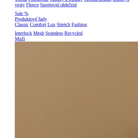
vesty
Fleece
Sportovní oblečení
Sale %
Produktové řady
Classic
Comfort
Lux
Stretch
Fashion
Interlock
Mesh
Seamless
Recycled
Muži