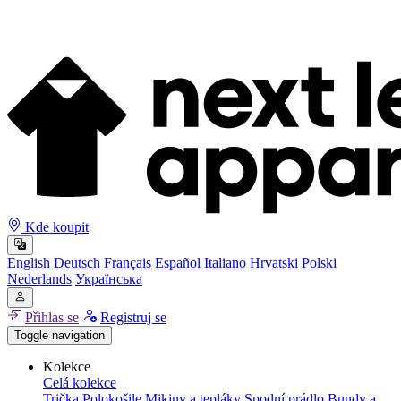
Kde koupit
English
Deutsch
Français
Español
Italiano
Hrvatski
Polski
Nederlands
Українська
Přihlas se
Registruj se
Toggle navigation
Kolekce
Celá kolekce
Trička
Polokošile
Mikiny a tepláky
Spodní prádlo
Bundy a