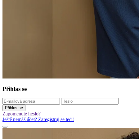
Přihlas se
Přihlas se
Zapomenuté heslo?
Ještě nemáš účet? Zaregistruj se teď!