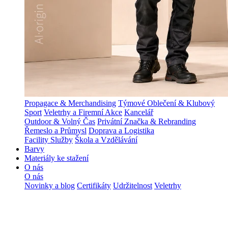
Propagace & Merchandising
Týmové Oblečení & Klubový
Sport
Veletrhy a Firemní Akce
Kancelář
Outdoor & Volný Čas
Privátní Značka & Rebranding
Řemeslo a Průmysl
Doprava a Logistika
Facility Služby
Škola a Vzdělávání
Barvy
Materiály ke stažení
O nás
O nás
Novinky a blog
Certifikáty
Udržitelnost
Veletrhy