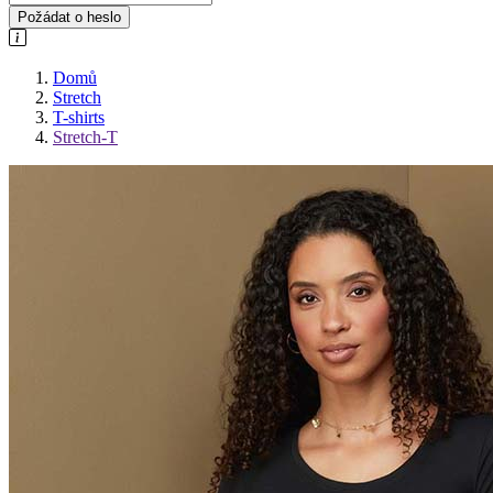
Požádat o heslo
Domů
Stretch
T-shirts
Stretch-T