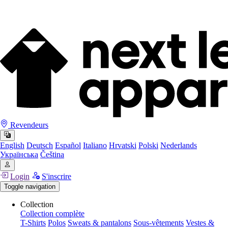
Revendeurs
English
Deutsch
Español
Italiano
Hrvatski
Polski
Nederlands
Українська
Čeština
Login
S'inscrire
Toggle navigation
Collection
Collection complète
T-Shirts
Polos
Sweats & pantalons
Sous-vêtements
Vestes &