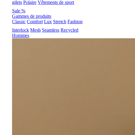
gilets
Polaire
Vêtements de sport
Sale %
Gammes de produits
Classic
Comfort
Lux
Stretch
Fashion
Interlock
Mesh
Seamless
Recycled
Hommes