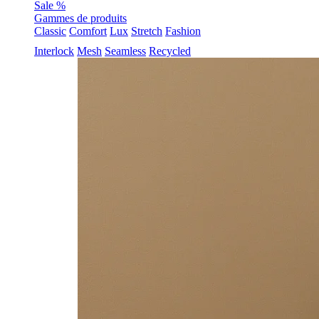
Sale %
Gammes de produits
Classic
Comfort
Lux
Stretch
Fashion
Interlock
Mesh
Seamless
Recycled