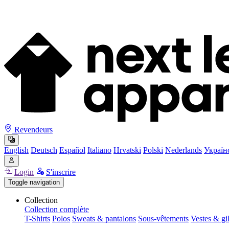
Revendeurs
English
Deutsch
Español
Italiano
Hrvatski
Polski
Nederlands
Україн
Login
S'inscrire
Toggle navigation
Collection
Collection complète
T-Shirts
Polos
Sweats & pantalons
Sous-vêtements
Vestes & gil