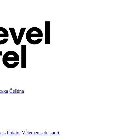
ська
Čeština
ets
Polaire
Vêtements de sport