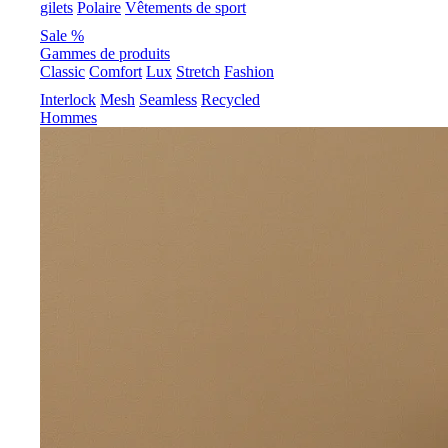
gilets
Polaire
Vêtements de sport
Sale %
Gammes de produits
Classic
Comfort
Lux
Stretch
Fashion
Interlock
Mesh
Seamless
Recycled
Hommes