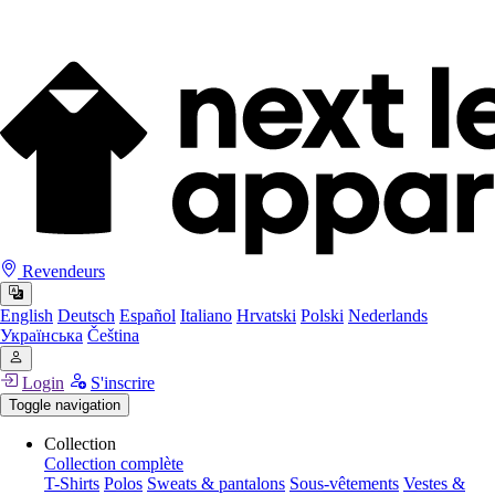
Revendeurs
English
Deutsch
Español
Italiano
Hrvatski
Polski
Nederlands
Українська
Čeština
Login
S'inscrire
Toggle navigation
Collection
Collection complète
T-Shirts
Polos
Sweats & pantalons
Sous-vêtements
Vestes &