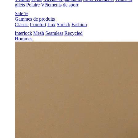
gilets
Polaire
Vêtements de sport
Sale %
Gammes de produits
Classic
Comfort
Lux
Stretch
Fashion
Interlock
Mesh
Seamless
Recycled
Hommes