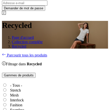
Demander de mot de passe
Recycled
Page d'accueil
Collection complète
Recycled
Parcourir tous les produits
Filtrage dans
Recycled
Gammes de produits
- Tous -
Stretch
Mesh
Interlock
Fashion
Seamless