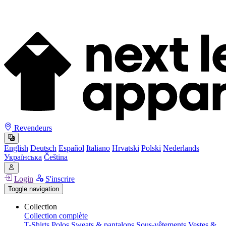
Revendeurs
English
Deutsch
Español
Italiano
Hrvatski
Polski
Nederlands
Українська
Čeština
Login
S'inscrire
Toggle navigation
Collection
Collection complète
T-Shirts
Polos
Sweats & pantalons
Sous-vêtements
Vestes &