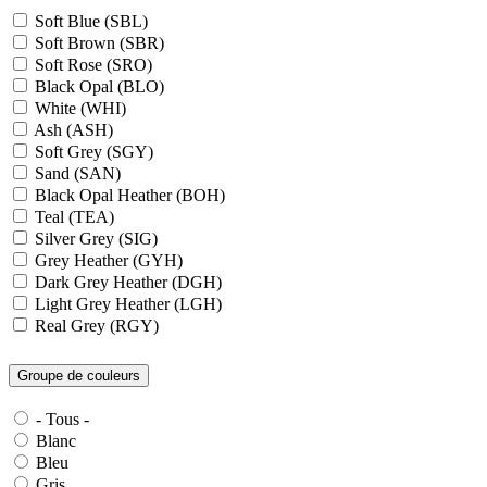
Soft Blue (SBL)
Soft Brown (SBR)
Soft Rose (SRO)
Black Opal (BLO)
White (WHI)
Ash (ASH)
Soft Grey (SGY)
Sand (SAN)
Black Opal Heather (BOH)
Teal (TEA)
Silver Grey (SIG)
Grey Heather (GYH)
Dark Grey Heather (DGH)
Light Grey Heather (LGH)
Real Grey (RGY)
Slate Grey (SLG)
Granite Grey (GRG)
Groupe de couleurs
Grey Steel (GRS)
Dark Grey Melange (DGM)
- Tous -
Blue Midnight Heather (BMH)
Blanc
Scarlet Red Heather (SRH)
Bleu
Gold (GLD)
Gris