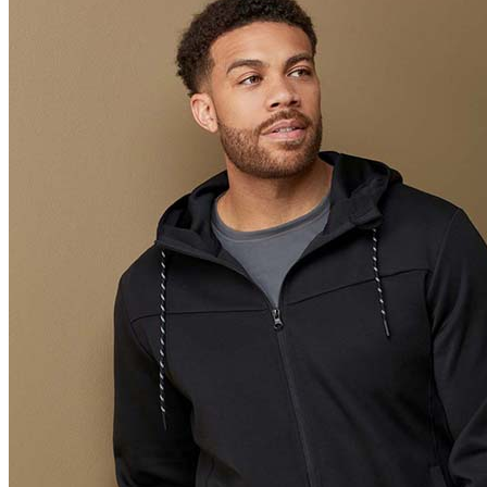
Scarlet Red (SRE)
Orange (ORA)
Cyber Orange (COR)
Brilliant Orange (BOR)
Salmon (SAL)
Cyber Yellow (CBY)
Yellow (YEL)
Daisy Yellow (DYY)
Sunflower Yellow (SUN)
Bright Lime (BLI)
Kiwi Green (KIW)
Kelly Green (KEG)
Hunters Green (HGR)
Military Green (MIL)
Bottle Green (BOG)
Dark Chocolate (DCH)
Natural (NAT)
Blue Midnight Dip (BMD)
Light Grey Melange (LGM)