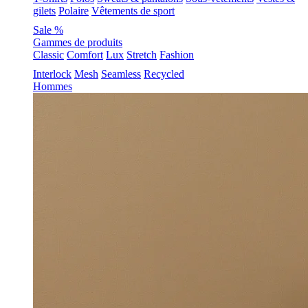
gilets
Polaire
Vêtements de sport
Sale %
Gammes de produits
Classic
Comfort
Lux
Stretch
Fashion
Interlock
Mesh
Seamless
Recycled
Hommes