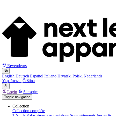
Revendeurs
English
Deutsch
Español
Italiano
Hrvatski
Polski
Nederlands
Українська
Čeština
Login
S'inscrire
Toggle navigation
Collection
Collection complète
T-Shirts
Polos
Sweats & pantalons
Sous-vêtements
Vestes &