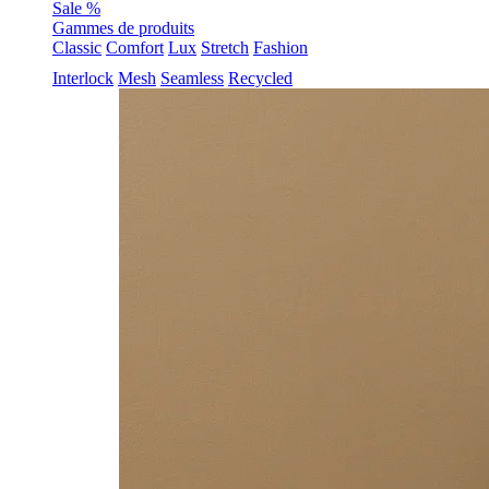
Sale %
Gammes de produits
Classic
Comfort
Lux
Stretch
Fashion
Interlock
Mesh
Seamless
Recycled