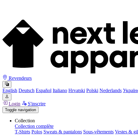
Revendeurs
English
Deutsch
Español
Italiano
Hrvatski
Polski
Nederlands
Україн
Login
S'inscrire
Toggle navigation
Collection
Collection complète
T-Shirts
Polos
Sweats & pantalons
Sous-vêtements
Vestes & gil