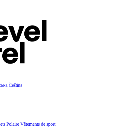
ська
Čeština
ets
Polaire
Vêtements de sport