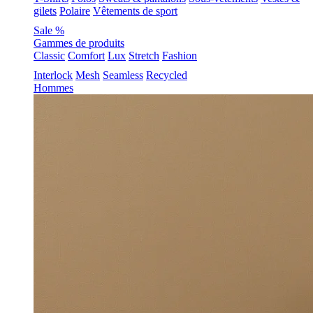
gilets
Polaire
Vêtements de sport
Sale %
Gammes de produits
Classic
Comfort
Lux
Stretch
Fashion
Interlock
Mesh
Seamless
Recycled
Hommes