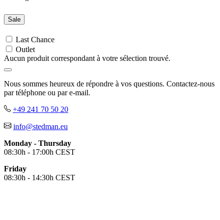
Sweet Pink (SPK)
Deep Lilac (DLC)
Sale
Deep Berry (DBY)
Burgundy Red (BGR)
Last Chance
Bordeaux (BOD)
Outlet
Aucun produit correspondant à votre sélection trouvé.
Crimson Red (CSR)
Scarlet Red (SRE)
Orange (ORA)
Nous sommes heureux de répondre à vos questions. Contactez-nous
Cyber Orange (COR)
par téléphone ou par e-mail.
Brilliant Orange (BOR)
Salmon (SAL)
+49 241 70 50 20
Cyber Yellow (CBY)
info@stedman.eu
Yellow (YEL)
Daisy Yellow (DYY)
Monday - Thursday
Sunflower Yellow (SUN)
08:30h - 17:00h CEST
Bright Lime (BLI)
Kiwi Green (KIW)
Friday
Kelly Green (KEG)
08:30h - 14:30h CEST
Hunters Green (HGR)
Military Green (MIL)
Bottle Green (BOG)
Dark Chocolate (DCH)