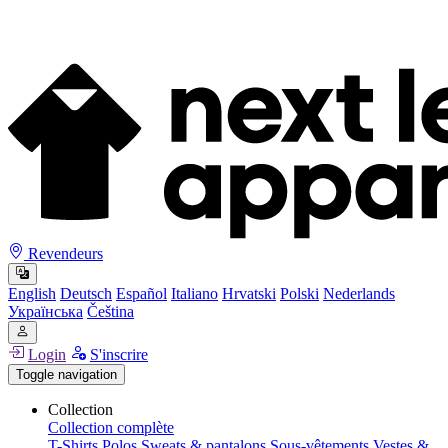
Revendeurs
English
Deutsch
Español
Italiano
Hrvatski
Polski
Nederlands
Українська
Čeština
Login
S'inscrire
Toggle navigation
Collection
Collection complète
T-Shirts
Polos
Sweats & pantalons
Sous-vêtements
Vestes &