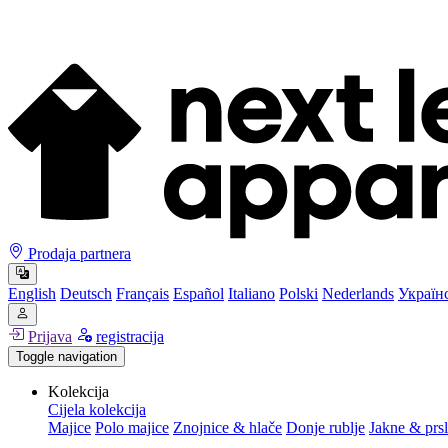
Prodaja partnera
English
Deutsch
Français
Español
Italiano
Polski
Nederlands
Україн
Prijava
registracija
Toggle navigation
Kolekcija
Cijela kolekcija
Majice
Polo majice
Znojnice & hlače
Donje rublje
Jakne & prsl