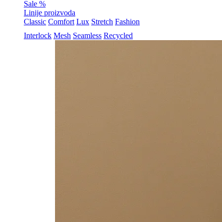
Sale %
Linije proizvoda
Classic
Comfort
Lux
Stretch
Fashion
Interlock
Mesh
Seamless
Recycled