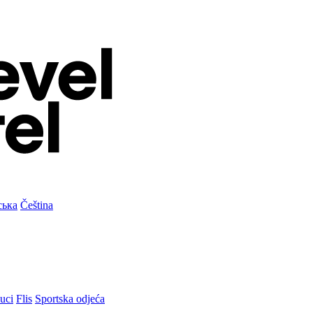
ська
Čeština
uci
Flis
Sportska odjeća