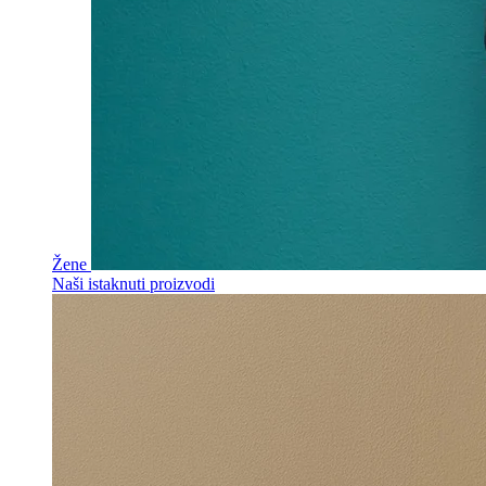
Žene
Naši istaknuti proizvodi