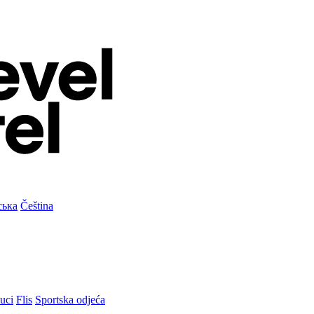
ська
Čeština
uci
Flis
Sportska odjeća