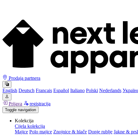
Prodaja partnera
English
Deutsch
Français
Español
Italiano
Polski
Nederlands
Україн
Prijava
registracija
Toggle navigation
Kolekcija
Cijela kolekcija
Majice
Polo majice
Znojnice & hlače
Donje rublje
Jakne & prsl