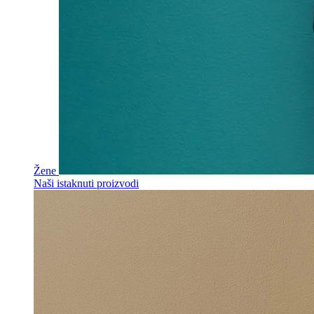
Žene
Naši istaknuti proizvodi