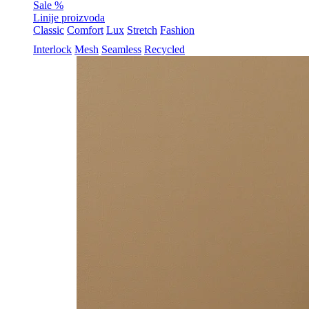
Sale %
Linije proizvoda
Classic
Comfort
Lux
Stretch
Fashion
Interlock
Mesh
Seamless
Recycled