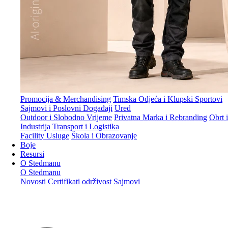
Promocija & Merchandising
Timska Odjeća i Klupski Sportovi
Sajmovi i Poslovni Događaji
Ured
Outdoor i Slobodno Vrijeme
Privatna Marka i Rebranding
Obrt i
Industrija
Transport i Logistika
Facility Usluge
Škola i Obrazovanje
Boje
Resursi
O Stedmanu
O Stedmanu
Novosti
Certifikati
održivost
Sajmovi