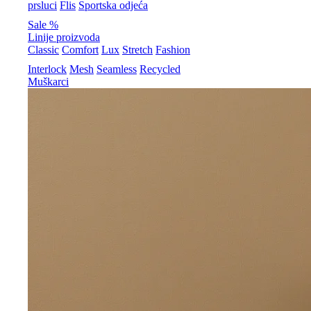
prsluci
Flis
Sportska odjeća
Sale %
Linije proizvoda
Classic
Comfort
Lux
Stretch
Fashion
Interlock
Mesh
Seamless
Recycled
Muškarci