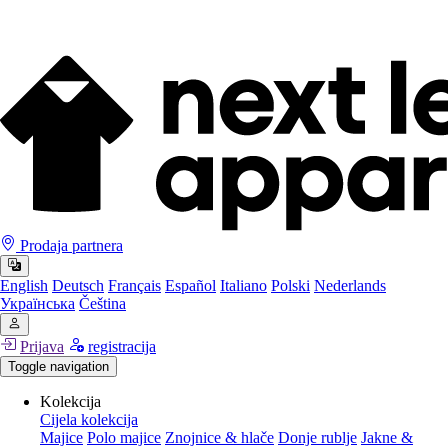
Prodaja partnera
English
Deutsch
Français
Español
Italiano
Polski
Nederlands
Українська
Čeština
Prijava
registracija
Toggle navigation
Kolekcija
Cijela kolekcija
Majice
Polo majice
Znojnice & hlače
Donje rublje
Jakne &