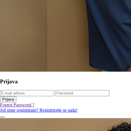
Prijava
Prijava
Forgot Password ?
Još niste registrirani? Registrirajte se sada!