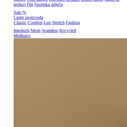
prsluci
Flis
Sportska odjeća
Sale %
Linije proizvoda
Classic
Comfort
Lux
Stretch
Fashion
Interlock
Mesh
Seamless
Recycled
Muškarci