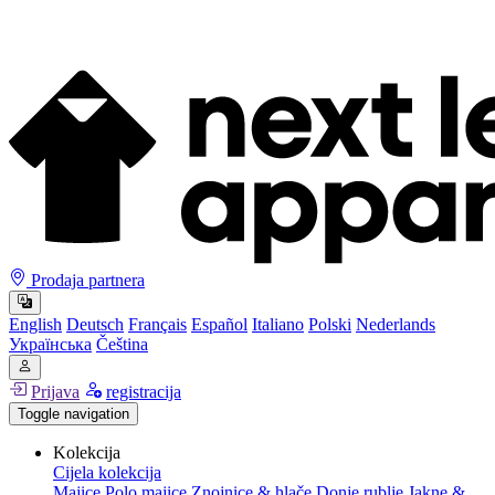
Prodaja partnera
English
Deutsch
Français
Español
Italiano
Polski
Nederlands
Українська
Čeština
Prijava
registracija
Toggle navigation
Kolekcija
Cijela kolekcija
Majice
Polo majice
Znojnice & hlače
Donje rublje
Jakne &