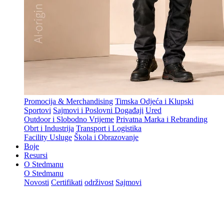
Promocija & Merchandising
Timska Odjeća i Klupski
Sportovi
Sajmovi i Poslovni Događaji
Ured
Outdoor i Slobodno Vrijeme
Privatna Marka i Rebranding
Obrt i Industrija
Transport i Logistika
Facility Usluge
Škola i Obrazovanje
Boje
Resursi
O Stedmanu
O Stedmanu
Novosti
Certifikati
održivost
Sajmovi