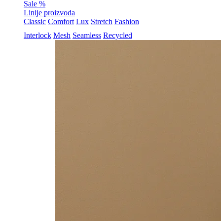
Sale %
Linije proizvoda
Classic
Comfort
Lux
Stretch
Fashion
Interlock
Mesh
Seamless
Recycled