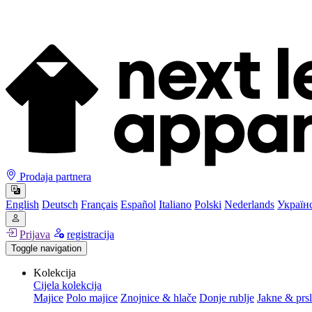
Prodaja partnera
English
Deutsch
Français
Español
Italiano
Polski
Nederlands
Україн
Prijava
registracija
Toggle navigation
Kolekcija
Cijela kolekcija
Majice
Polo majice
Znojnice & hlače
Donje rublje
Jakne & prsl