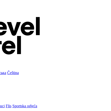
ська
Čeština
uci
Flis
Sportska odjeća