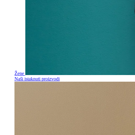
Žene
Naši istaknuti proizvodi