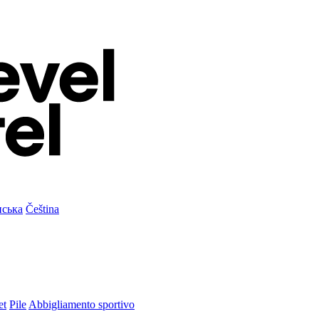
нська
Čeština
et
Pile
Abbigliamento sportivo