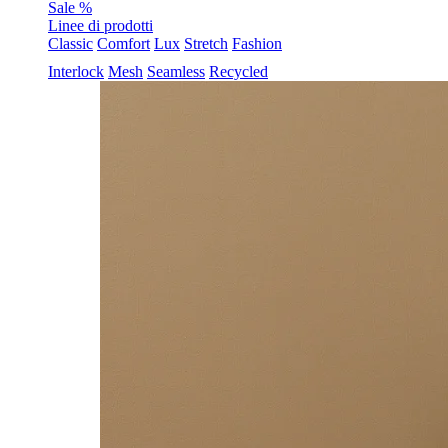
Sale %
Linee di prodotti
Classic
Comfort
Lux
Stretch
Fashion
Interlock
Mesh
Seamless
Recycled