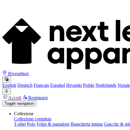
Rivenditori
English
Deutsch
Français
Español
Hrvatski
Polski
Nederlands
Украї
Accedi
Registrarsi
Toggle navigation
Collezione
Collezione completa
T-shirt
Polo
Felpe & pantaloni
Biancheria intima
Giacche & gil