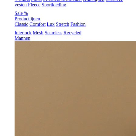
vesten
Fleece
Sportkleding
Sale %
Productlijnen
Classic
Comfort
Lux
Stretch
Fashion
Interlock
Mesh
Seamless
Recycled
Mannen