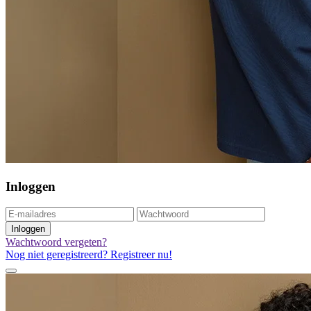
Inloggen
Inloggen
Wachtwoord vergeten?
Nog niet geregistreerd? Registreer nu!