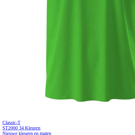
Light Grey Melange (LGM)
Classic-T
ST2000
34 Kleuren
Nieuwe kleuren en maten