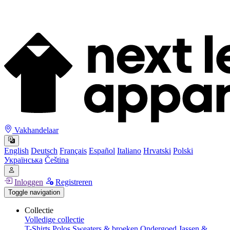
Vakhandelaar
English
Deutsch
Français
Español
Italiano
Hrvatski
Polski
Українська
Čeština
Inloggen
Registreren
Toggle navigation
Collectie
Volledige collectie
T-Shirts
Polos
Sweaters & broeken
Ondergoed
Jassen &