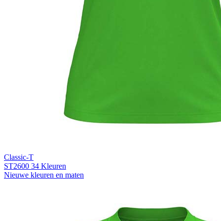
Classic-T
ST2600
34 Kleuren
Nieuwe kleuren en maten