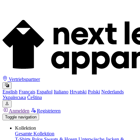
Vertriebspartner
English
Français
Español
Italiano
Hrvatski
Polski
Nederlands
Українська
Čeština
Anmelden
Registrieren
Toggle navigation
Kollektion
Gesamte Kollektion
T-Shirts
Polos
Sweats & Hosen
Unterwäsche
Jacken &