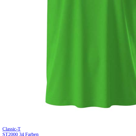
Blue Midnight Dip (BMD)
Light Grey Melange (LGM)
Classic-T
ST2000
34 Farben