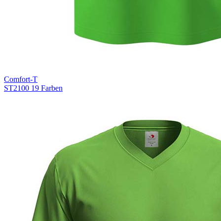
Comfort-T
ST2100
19 Farben