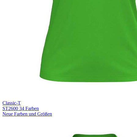
Classic-T
ST2600
34 Farben
Neue Farben und Größen