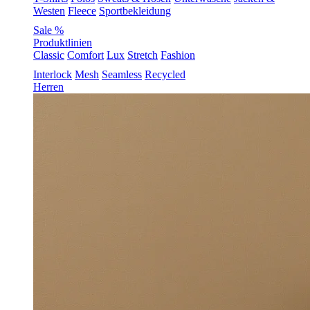
Westen
Fleece
Sportbekleidung
Sale %
Produktlinien
Classic
Comfort
Lux
Stretch
Fashion
Interlock
Mesh
Seamless
Recycled
Herren