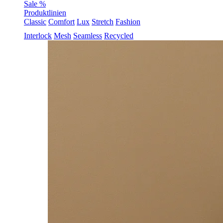
Sale %
Produktlinien
Classic
Comfort
Lux
Stretch
Fashion
Interlock
Mesh
Seamless
Recycled