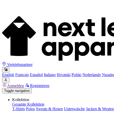
Vertriebspartner
English
Français
Español
Italiano
Hrvatski
Polski
Nederlands
Україн
Anmelden
Registrieren
Toggle navigation
Kollektion
Gesamte Kollektion
T-Shirts
Polos
Sweats & Hosen
Unterwäsche
Jacken & Westen