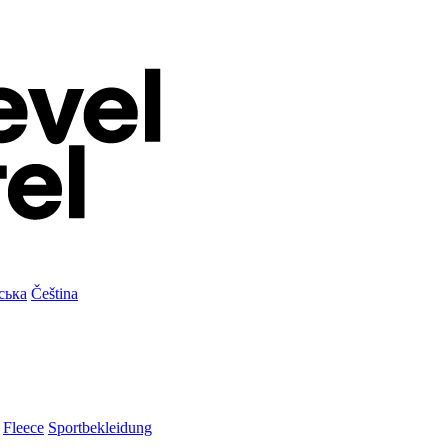
ська
Čeština
Fleece
Sportbekleidung