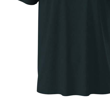
Dark Chocolate (DCH)
Natural (NAT)
Blue Midnight Dip (BMD)
Light Grey Melange (LGM)