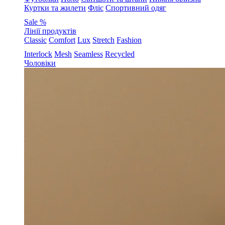
Куртки та жилети
Фліс
Спортивний одяг
Sale %
Лінії продуктів
Classic
Comfort
Lux
Stretch
Fashion
Interlock
Mesh
Seamless
Recycled
Чоловіки