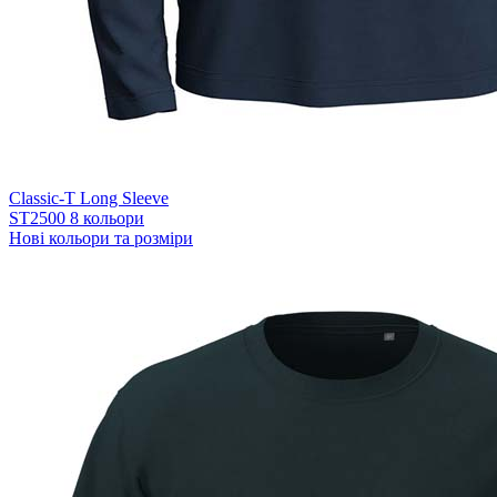
Classic-T Long Sleeve
ST2500
8 кольори
Нові кольори та розміри