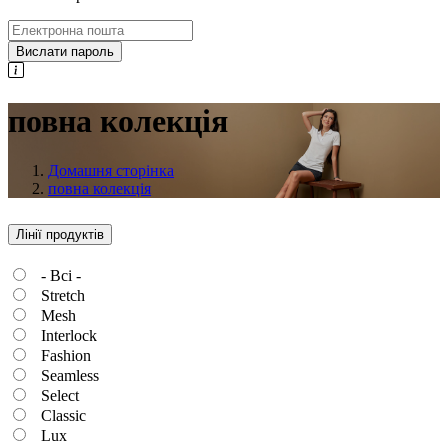
Вислати пароль
повна колекція
Домашня сторінка
повна колекція
Лінії продуктів
- Всі -
Stretch
Mesh
Interlock
Fashion
Seamless
Select
Classic
Lux