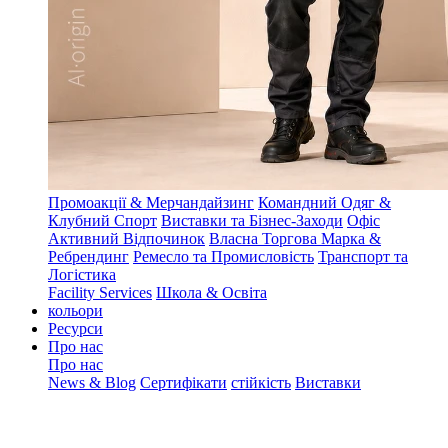
Промоакції & Мерчандайзинг
Командний Одяг &
Клубний Спорт
Виставки та Бізнес-Заходи
Офіс
Активний Відпочинок
Власна Торгова Марка &
Ребрендинг
Ремесло та Промисловість
Транспорт та
Логістика
Facility Services
Школа & Освіта
кольори
Ресурси
Про нас
Про нас
News & Blog
Сертифікати
стійкість
Виставки