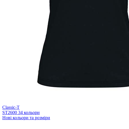
Classic-T
ST2600
34 кольори
Нові кольори та розміри