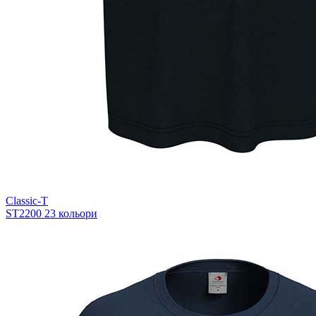
Classic-T
ST2200
23 кольори