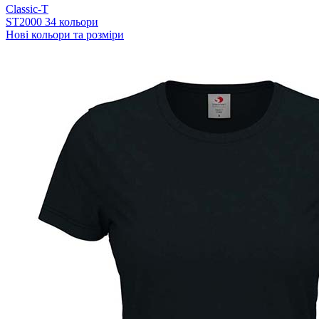
Classic-T
ST2000
34 кольори
Нові кольори та розміри