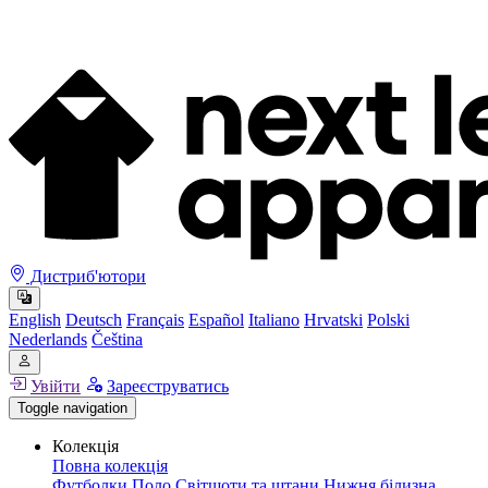
Дистриб'ютори
English
Deutsch
Français
Español
Italiano
Hrvatski
Polski
Nederlands
Čeština
Увійти
Зареєструватись
Toggle navigation
Колекція
Повна колекція
Футболки
Поло
Світшоти та штани
Нижня білизна