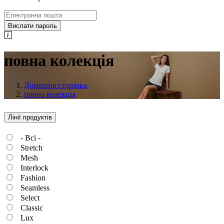
Вислати пароль
повна колекція
Домашня сторінка
повна колекція
Лінії продуктів
- Всі -
Stretch
Mesh
Interlock
Fashion
Seamless
Select
Classic
Lux