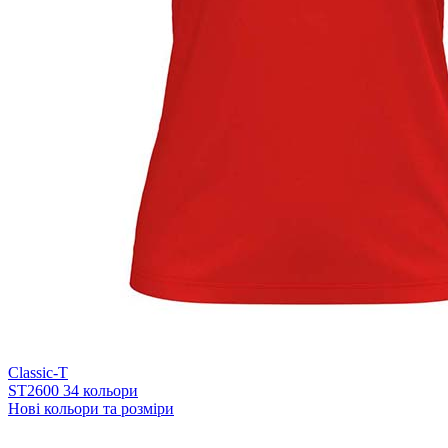
Classic-T
ST2600
34 кольори
Нові кольори та розміри