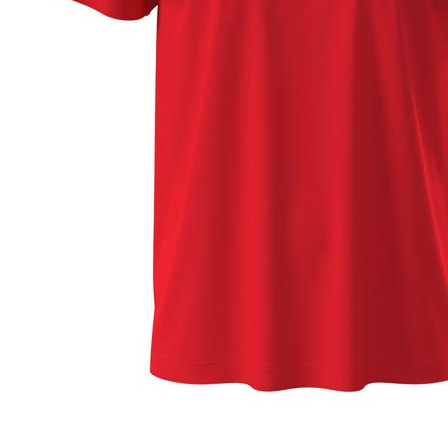
Dark Chocolate (DCH)
Natural (NAT)
Blue Midnight Dip (BMD)
Light Grey Melange (LGM)