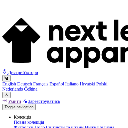
Дистриб'ютори
English
Deutsch
Français
Español
Italiano
Hrvatski
Polski
Nederlands
Čeština
Увійти
Зареєструватись
Toggle navigation
Колекція
Повна колекція
Футболки
Поло
Світшоти та штани
Нижня білизна