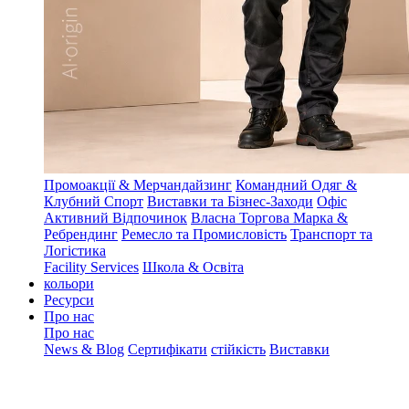
Промоакції & Мерчандайзинг
Командний Одяг &
Клубний Спорт
Виставки та Бізнес-Заходи
Офіс
Активний Відпочинок
Власна Торгова Марка &
Ребрендинг
Ремесло та Промисловість
Транспорт та
Логістика
Facility Services
Школа & Освіта
кольори
Ресурси
Про нас
Про нас
News & Blog
Сертифікати
стійкість
Виставки