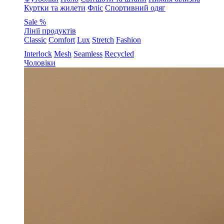
Куртки та жилети
Фліс
Спортивний одяг
Sale %
Лінії продуктів
Classic
Comfort
Lux
Stretch
Fashion
Interlock
Mesh
Seamless
Recycled
Чоловіки