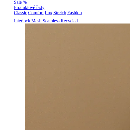
Sale %
Produktové řady
Classic
Comfort
Lux
Stretch
Fashion
Interlock
Mesh
Seamless
Recycled