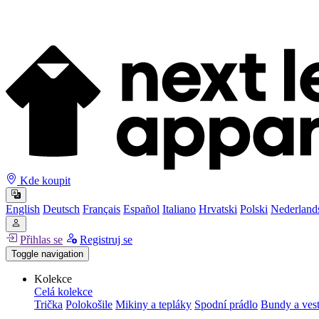
Kde koupit
English
Deutsch
Français
Español
Italiano
Hrvatski
Polski
Nederland
Přihlas se
Registruj se
Toggle navigation
Kolekce
Celá kolekce
Trička
Polokošile
Mikiny a tepláky
Spodní prádlo
Bundy a ves