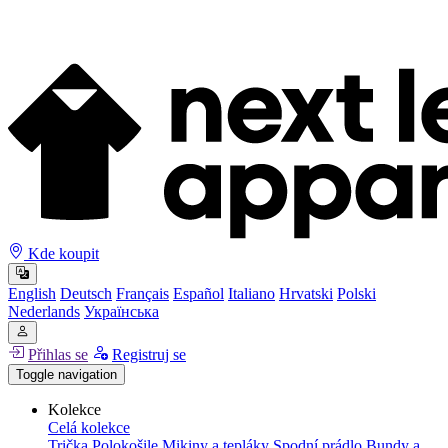
Kde koupit
English
Deutsch
Français
Español
Italiano
Hrvatski
Polski
Nederlands
Українська
Přihlas se
Registruj se
Toggle navigation
Kolekce
Celá kolekce
Trička
Polokošile
Mikiny a tepláky
Spodní prádlo
Bundy a