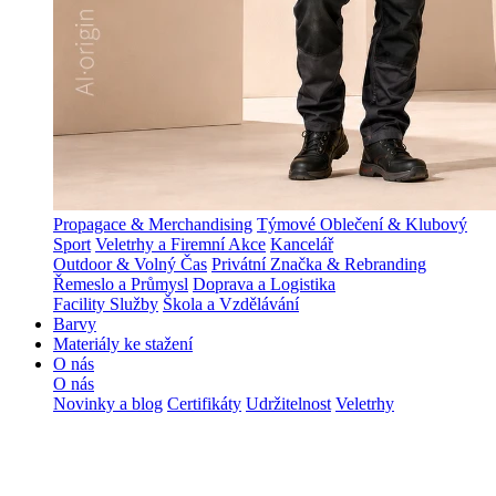
Propagace & Merchandising
Týmové Oblečení & Klubový
Sport
Veletrhy a Firemní Akce
Kancelář
Outdoor & Volný Čas
Privátní Značka & Rebranding
Řemeslo a Průmysl
Doprava a Logistika
Facility Služby
Škola a Vzdělávání
Barvy
Materiály ke stažení
O nás
O nás
Novinky a blog
Certifikáty
Udržitelnost
Veletrhy