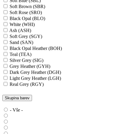
Soft Blue (SBL)
Soft Brown (SBR)
Soft Rose (SRO)
Black Opal (BLO)
White (WHI)
Ash (ASH)
Soft Grey (SGY)
Sand (SAN)
Black Opal Heather (BOH)
Teal (TEA)
Silver Grey (SIG)
Grey Heather (GYH)
Dark Grey Heather (DGH)
Light Grey Heather (LGH)
Real Grey (RGY)
Slate Grey (SLG)
Granite Grey (GRG)
Skupina barev
Grey Steel (GRS)
Dark Grey Melange (DGM)
- Vše -
Blue Midnight Heather (BMH)
Scarlet Red Heather (SRH)
Gold (GLD)
Anthra Heather (ANH)