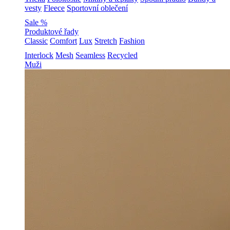
vesty
Fleece
Sportovní oblečení
Sale %
Produktové řady
Classic
Comfort
Lux
Stretch
Fashion
Interlock
Mesh
Seamless
Recycled
Muži