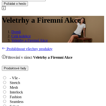
Požádat o heslo
Veletrhy a Firemní Akce
Domů
Celá kolekce
Veletrhy a Firemní Akce
Prohlédnout všechny produkty
Filtrování v rámci
Veletrhy a Firemní Akce
Produktové řady
- Vše -
Stretch
Mesh
Interlock
Fashion
Seamless