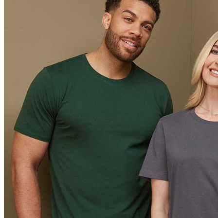
Orange (ORA)
Cyber Orange (COR)
Brilliant Orange (BOR)
Salmon (SAL)
Cyber Yellow (CBY)
Yellow (YEL)
Daisy Yellow (DYY)
Sunflower Yellow (SUN)
Bright Lime (BLI)
Kiwi Green (KIW)
Kelly Green (KEG)
Hunters Green (HGR)
Military Green (MIL)
Bottle Green (BOG)
Dark Chocolate (DCH)
Natural (NAT)
Blue Midnight Dip (BMD)
Light Grey Melange (LGM)