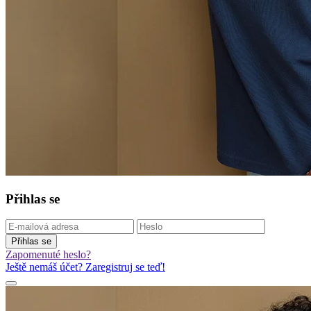
Přihlas se
Přihlas se
Zapomenuté heslo?
Ještě nemáš účet? Zaregistruj se teď!