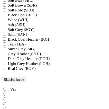
Soft Blue (SBL)
Soft Brown (SBR)
Soft Rose (SRO)
Black Opal (BLO)
White (WHI)
Ash (ASH)
Soft Grey (SGY)
Sand (SAN)
Black Opal Heather (BOH)
Teal (TEA)
Silver Grey (SIG)
Grey Heather (GYH)
Dark Grey Heather (DGH)
Light Grey Heather (LGH)
Real Grey (RGY)
Slate Grey (SLG)
Granite Grey (GRG)
Skupina barev
Grey Steel (GRS)
Dark Grey Melange (DGM)
- Vše -
Blue Midnight Heather (BMH)
Scarlet Red Heather (SRH)
Gold (GLD)
Anthra Heather (ANH)