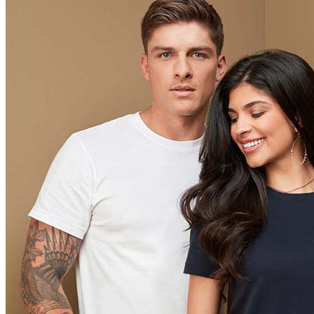
Orange (ORA)
Cyber Orange (COR)
Brilliant Orange (BOR)
Salmon (SAL)
Cyber Yellow (CBY)
Yellow (YEL)
Daisy Yellow (DYY)
Sunflower Yellow (SUN)
Bright Lime (BLI)
Kiwi Green (KIW)
Kelly Green (KEG)
Hunters Green (HGR)
Military Green (MIL)
Bottle Green (BOG)
Dark Chocolate (DCH)
Natural (NAT)
Blue Midnight Dip (BMD)
Light Grey Melange (LGM)