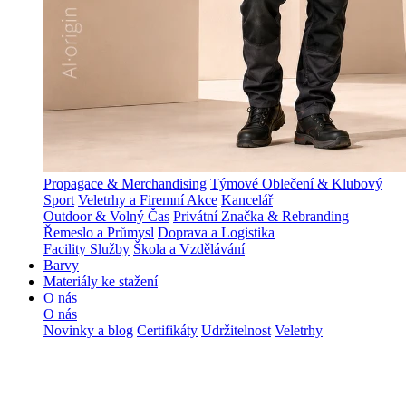
Propagace & Merchandising
Týmové Oblečení & Klubový
Sport
Veletrhy a Firemní Akce
Kancelář
Outdoor & Volný Čas
Privátní Značka & Rebranding
Řemeslo a Průmysl
Doprava a Logistika
Facility Služby
Škola a Vzdělávání
Barvy
Materiály ke stažení
O nás
O nás
Novinky a blog
Certifikáty
Udržitelnost
Veletrhy