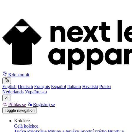
Kde koupit
English
Deutsch
Français
Español
Italiano
Hrvatski
Polski
Nederlands
Українська
Přihlas se
Registruj se
Toggle navigation
Kolekce
Celá kolekce
Trička
Polokošile
Mikiny a tepláky
Spodní prádlo
Bundy a