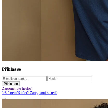
Přihlas se
Přihlas se
Zapomenuté heslo?
Ještě nemáš účet? Zaregistruj se teď!