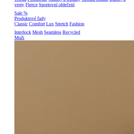
vesty
Fleece
Sportovní oblečení
Sale %
Produktové řady
Classic
Comfort
Lux
Stretch
Fashion
Interlock
Mesh
Seamless
Recycled
Muži