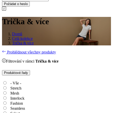
Požádat o heslo
Trička & více
Domů
Celá kolekce
Trička & více
Prohlédnout všechny produkty
Filtrování v rámci
Trička & více
Produktové řady
- Vše -
Stretch
Mesh
Interlock
Fashion
Seamless