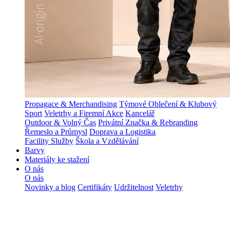
Propagace & Merchandising
Týmové Oblečení & Klubový
Sport
Veletrhy a Firemní Akce
Kancelář
Outdoor & Volný Čas
Privátní Značka & Rebranding
Řemeslo a Průmysl
Doprava a Logistika
Facility Služby
Škola a Vzdělávání
Barvy
Materiály ke stažení
O nás
O nás
Novinky a blog
Certifikáty
Udržitelnost
Veletrhy