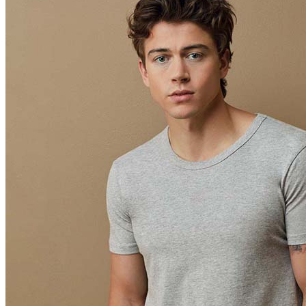
Orange (ORA)
Cyber Orange (COR)
Brilliant Orange (BOR)
Salmon (SAL)
Cyber Yellow (CBY)
Yellow (YEL)
Daisy Yellow (DYY)
Sunflower Yellow (SUN)
Bright Lime (BLI)
Kiwi Green (KIW)
Kelly Green (KEG)
Hunters Green (HGR)
Military Green (MIL)
Bottle Green (BOG)
Dark Chocolate (DCH)
Natural (NAT)
Blue Midnight Dip (BMD)
Light Grey Melange (LGM)