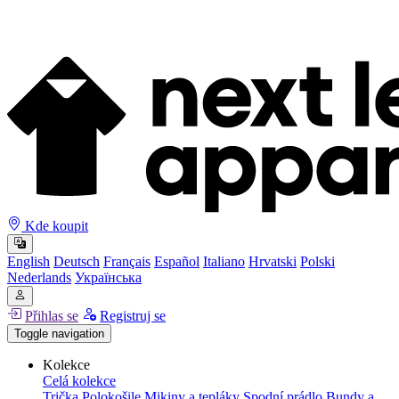
Kde koupit
English
Deutsch
Français
Español
Italiano
Hrvatski
Polski
Nederlands
Українська
Přihlas se
Registruj se
Toggle navigation
Kolekce
Celá kolekce
Trička
Polokošile
Mikiny a tepláky
Spodní prádlo
Bundy a