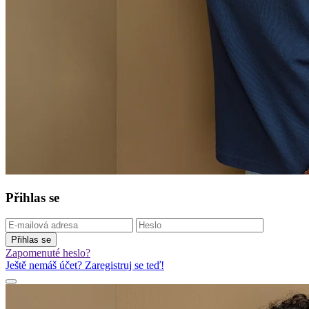
Přihlas se
Přihlas se
Zapomenuté heslo?
Ještě nemáš účet? Zaregistruj se teď!