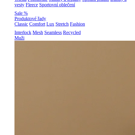
vesty
Fleece
Sportovní oblečení
Sale %
Produktové řady
Classic
Comfort
Lux
Stretch
Fashion
Interlock
Mesh
Seamless
Recycled
Muži