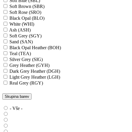
Soft Blue (SBL)
Soft Brown (SBR)
Soft Rose (SRO)
Black Opal (BLO)
White (WHI)
Ash (ASH)
Soft Grey (SGY)
Sand (SAN)
Black Opal Heather (BOH)
Teal (TEA)
Silver Grey (SIG)
Grey Heather (GYH)
Dark Grey Heather (DGH)
Light Grey Heather (LGH)
Real Grey (RGY)
Slate Grey (SLG)
Granite Grey (GRG)
Skupina barev
Grey Steel (GRS)
Dark Grey Melange (DGM)
- Vše -
Blue Midnight Heather (BMH)
Scarlet Red Heather (SRH)
Gold (GLD)
Anthra Heather (ANH)