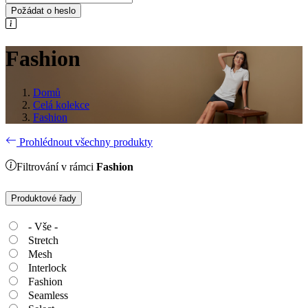
Požádat o heslo
Fashion
Domů
Celá kolekce
Fashion
Prohlédnout všechny produkty
Filtrování v rámci
Fashion
Produktové řady
- Vše -
Stretch
Mesh
Interlock
Fashion
Seamless