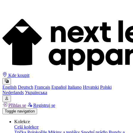
Kde koupit
English
Deutsch
Français
Español
Italiano
Hrvatski
Polski
Nederlands
Українська
Přihlas se
Registruj se
Toggle navigation
Kolekce
Celá kolekce
Trička
Polokošile
Mikiny a tepláky
Spodní prádlo
Bundy a