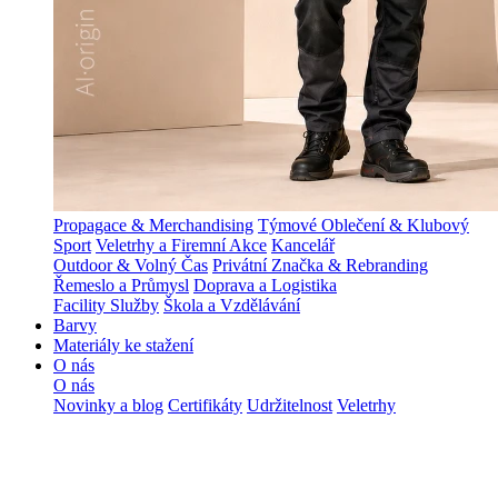
Propagace & Merchandising
Týmové Oblečení & Klubový
Sport
Veletrhy a Firemní Akce
Kancelář
Outdoor & Volný Čas
Privátní Značka & Rebranding
Řemeslo a Průmysl
Doprava a Logistika
Facility Služby
Škola a Vzdělávání
Barvy
Materiály ke stažení
O nás
O nás
Novinky a blog
Certifikáty
Udržitelnost
Veletrhy