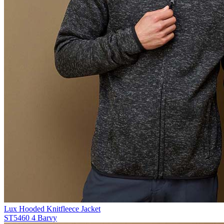
Lux Hooded Knitfleece Jacket
ST5460
4 Barvy