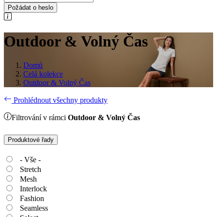
Požádat o heslo
Outdoor & Volný Čas
Domů
Celá kolekce
Outdoor & Volný Čas
Prohlédnout všechny produkty
Filtrování v rámci
Outdoor & Volný Čas
Produktové řady
- Vše -
Stretch
Mesh
Interlock
Fashion
Seamless