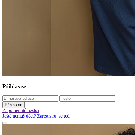
Přihlas se
Přihlas se
Zapomenuté heslo?
Ještě nemáš účet? Zaregistruj se teď!