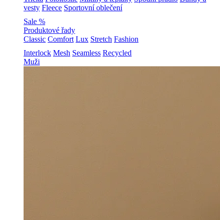
vesty
Fleece
Sportovní oblečení
Sale %
Produktové řady
Classic
Comfort
Lux
Stretch
Fashion
Interlock
Mesh
Seamless
Recycled
Muži