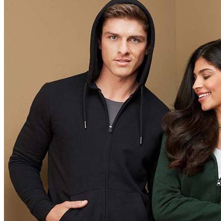
Orange (ORA)
Cyber Orange (COR)
Brilliant Orange (BOR)
Salmon (SAL)
Cyber Yellow (CBY)
Yellow (YEL)
Daisy Yellow (DYY)
Sunflower Yellow (SUN)
Bright Lime (BLI)
Kiwi Green (KIW)
Kelly Green (KEG)
Hunters Green (HGR)
Military Green (MIL)
Bottle Green (BOG)
Dark Chocolate (DCH)
Natural (NAT)
Blue Midnight Dip (BMD)
Light Grey Melange (LGM)