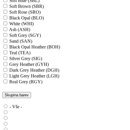
Soft Blue (SBL)
Soft Brown (SBR)
Soft Rose (SRO)
Black Opal (BLO)
White (WHI)
Ash (ASH)
Soft Grey (SGY)
Sand (SAN)
Black Opal Heather (BOH)
Teal (TEA)
Silver Grey (SIG)
Grey Heather (GYH)
Dark Grey Heather (DGH)
Light Grey Heather (LGH)
Real Grey (RGY)
Slate Grey (SLG)
Granite Grey (GRG)
Skupina barev
Grey Steel (GRS)
Dark Grey Melange (DGM)
- Vše -
Blue Midnight Heather (BMH)
Scarlet Red Heather (SRH)
Gold (GLD)
Anthra Heather (ANH)