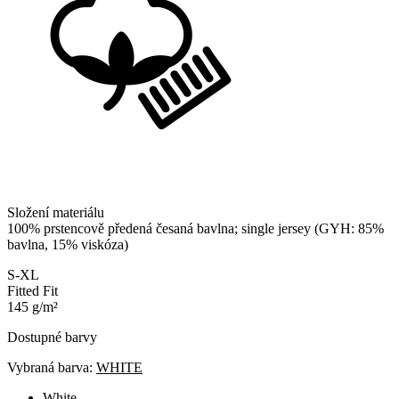
Složení materiálu
100% prstencově předená česaná bavlna; single jersey (GYH: 85%
bavlna, 15% viskóza)
S-XL
Fitted Fit
145 g/m²
Dostupné barvy
Vybraná barva:
WHITE
White