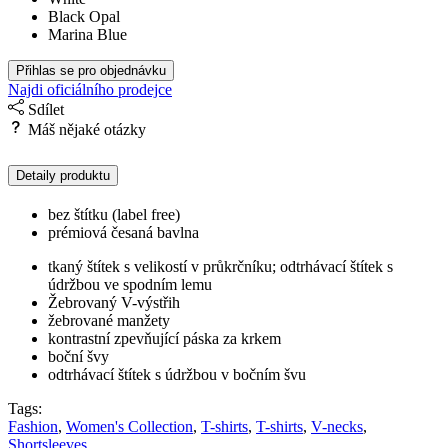
Black Opal
Marina Blue
Přihlas se pro objednávku
Najdi oficiálního prodejce
Sdílet
Máš nějaké otázky
Detaily produktu
bez štítku (label free)
prémiová česaná bavlna
tkaný štítek s velikostí v průkrčníku; odtrhávací štítek s
údržbou ve spodním lemu
Žebrovaný V-výstřih
žebrované manžety
kontrastní zpevňující páska za krkem
boční švy
odtrhávací štítek s údržbou v bočním švu
Tags:
Fashion
,
Women's Collection
,
T-shirts
,
T-shirts
,
V-necks
,
Shortsleeves