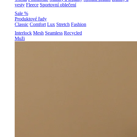
vesty
Fleece
Sportovní oblečení
Sale %
Produktové řady
Classic
Comfort
Lux
Stretch
Fashion
Interlock
Mesh
Seamless
Recycled
Muži