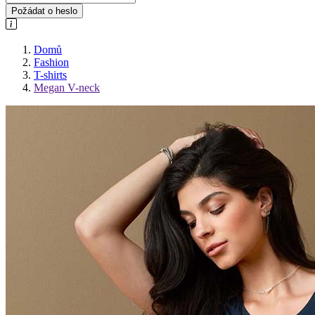
Požádat o heslo
Domů
Fashion
T-shirts
Megan V-neck