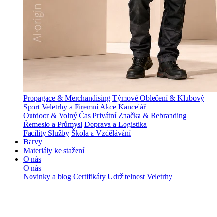
Propagace & Merchandising
Týmové Oblečení & Klubový
Sport
Veletrhy a Firemní Akce
Kancelář
Outdoor & Volný Čas
Privátní Značka & Rebranding
Řemeslo a Průmysl
Doprava a Logistika
Facility Služby
Škola a Vzdělávání
Barvy
Materiály ke stažení
O nás
O nás
Novinky a blog
Certifikáty
Udržitelnost
Veletrhy