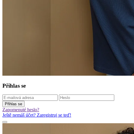
Přihlas se
Přihlas se
Zapomenuté heslo?
Ještě nemáš účet? Zaregistruj se teď!