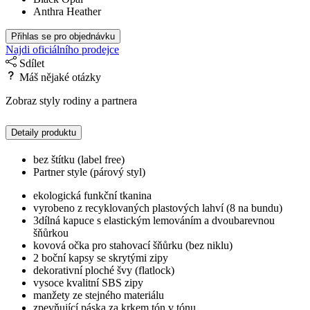
Anthra Heather
Přihlas se pro objednávku
Najdi oficiálního prodejce
Sdílet
Máš nějaké otázky
Zobraz styly rodiny a partnera
Detaily produktu
bez štítku (label free)
Partner style (párový styl)
ekologická funkční tkanina
vyrobeno z recyklovaných plastových lahví (8 na bundu)
3dílná kapuce s elastickým lemováním a dvoubarevnou
šňůrkou
kovová očka pro stahovací šňůrku (bez niklu)
2 boční kapsy se skrytými zipy
dekorativní ploché švy (flatlock)
vysoce kvalitní SBS zipy
manžety ze stejného materiálu
zpevňující páska za krkem tón v tónu