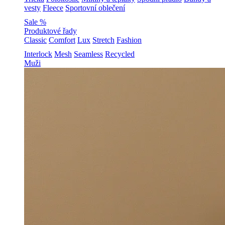
vesty
Fleece
Sportovní oblečení
Sale %
Produktové řady
Classic
Comfort
Lux
Stretch
Fashion
Interlock
Mesh
Seamless
Recycled
Muži