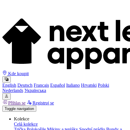
Kde koupit
English
Deutsch
Français
Español
Italiano
Hrvatski
Polski
Nederlands
Українська
Přihlas se
Registruj se
Toggle navigation
Kolekce
Celá kolekce
Trička
Polokošile
Mikiny a tepláky
Spodní prádlo
Bundy a