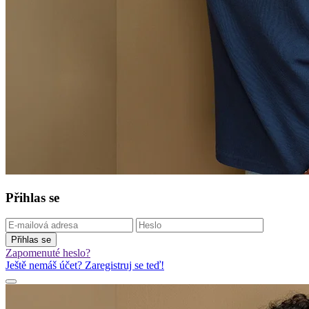
Přihlas se
Přihlas se
Zapomenuté heslo?
Ještě nemáš účet? Zaregistruj se teď!