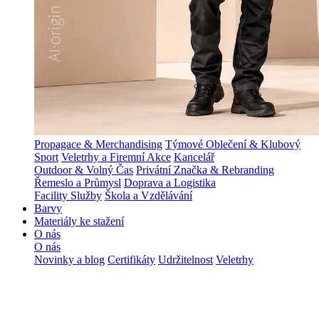
Propagace & Merchandising
Týmové Oblečení & Klubový
Sport
Veletrhy a Firemní Akce
Kancelář
Outdoor & Volný Čas
Privátní Značka & Rebranding
Řemeslo a Průmysl
Doprava a Logistika
Facility Služby
Škola a Vzdělávání
Barvy
Materiály ke stažení
O nás
O nás
Novinky a blog
Certifikáty
Udržitelnost
Veletrhy