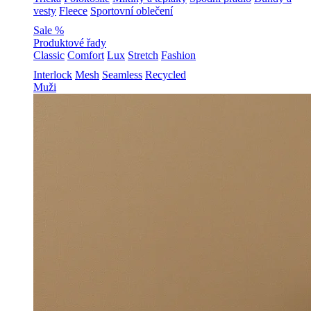
vesty
Fleece
Sportovní oblečení
Sale %
Produktové řady
Classic
Comfort
Lux
Stretch
Fashion
Interlock
Mesh
Seamless
Recycled
Muži