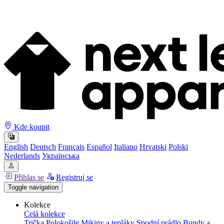
Kde koupit
English
Deutsch
Français
Español
Italiano
Hrvatski
Polski
Nederlands
Українська
Přihlas se
Registruj se
Toggle navigation
Kolekce
Celá kolekce
Trička
Polokošile
Mikiny a tepláky
Spodní prádlo
Bundy a