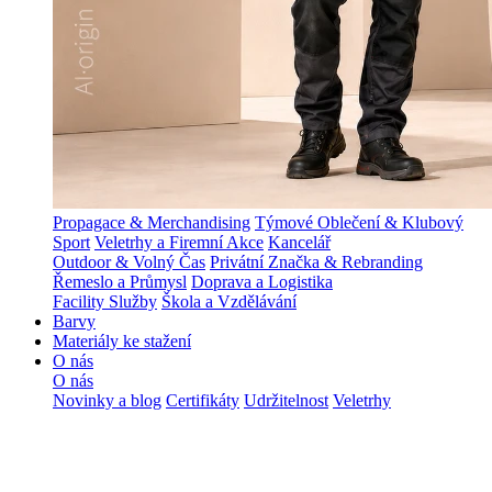
Propagace & Merchandising
Týmové Oblečení & Klubový
Sport
Veletrhy a Firemní Akce
Kancelář
Outdoor & Volný Čas
Privátní Značka & Rebranding
Řemeslo a Průmysl
Doprava a Logistika
Facility Služby
Škola a Vzdělávání
Barvy
Materiály ke stažení
O nás
O nás
Novinky a blog
Certifikáty
Udržitelnost
Veletrhy