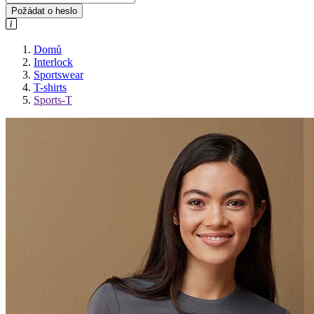
Požádat o heslo
Domů
Interlock
Sportswear
T-shirts
Sports-T