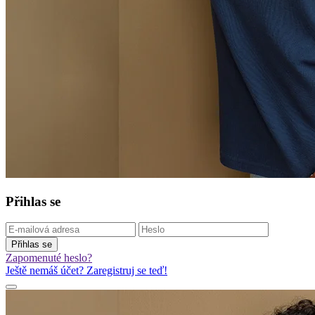
Přihlas se
Přihlas se
Zapomenuté heslo?
Ještě nemáš účet? Zaregistruj se teď!