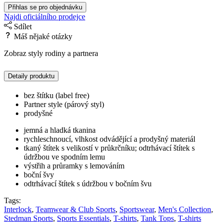
Přihlas se pro objednávku
Najdi oficiálního prodejce
Sdílet
Máš nějaké otázky
Zobraz styly rodiny a partnera
Detaily produktu
bez štítku (label free)
Partner style (párový styl)
prodyšné
jemná a hladká tkanina
rychleschnoucí, vlhkost odvádějící a prodyšný materiál
tkaný štítek s velikostí v průkrčníku; odtrhávací štítek s
údržbou ve spodním lemu
výstřih a průramky s lemováním
boční švy
odtrhávací štítek s údržbou v bočním švu
Tags:
Interlock
,
Teamwear & Club Sports
,
Sportswear
,
Men's Collection
,
Stedman Sports
,
Sports Essentials
,
T-shirts
,
Tank Tops
,
T-shirts