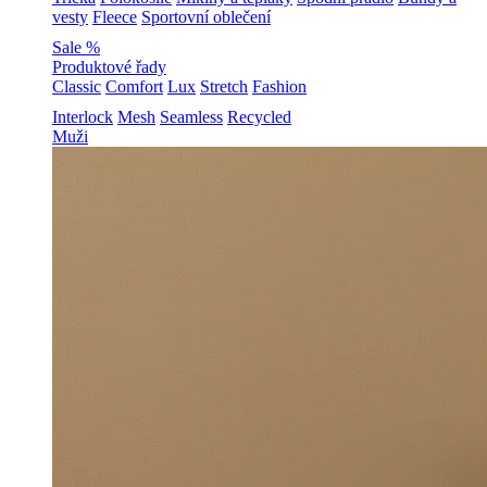
vesty
Fleece
Sportovní oblečení
Sale %
Produktové řady
Classic
Comfort
Lux
Stretch
Fashion
Interlock
Mesh
Seamless
Recycled
Muži