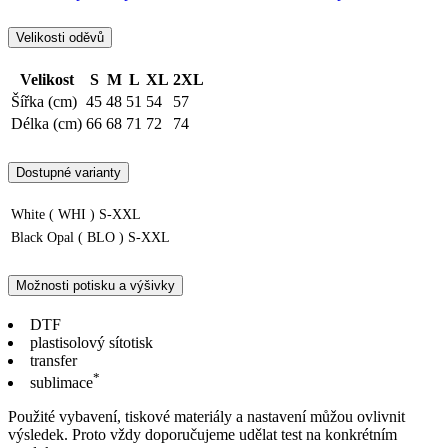
Velikosti oděvů
Velikost
S
M
L
XL
2XL
Šířka (cm)
45
48
51
54
57
Délka (cm)
66
68
71
72
74
Dostupné varianty
White ( WHI )
S-XXL
Black Opal ( BLO )
S-XXL
Možnosti potisku a výšivky
DTF
plastisolový sítotisk
transfer
*
sublimace
Použité vybavení, tiskové materiály a nastavení můžou ovlivnit
výsledek. Proto vždy doporučujeme udělat test na konkrétním