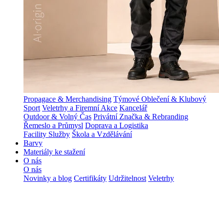
Propagace & Merchandising
Týmové Oblečení & Klubový
Sport
Veletrhy a Firemní Akce
Kancelář
Outdoor & Volný Čas
Privátní Značka & Rebranding
Řemeslo a Průmysl
Doprava a Logistika
Facility Služby
Škola a Vzdělávání
Barvy
Materiály ke stažení
O nás
O nás
Novinky a blog
Certifikáty
Udržitelnost
Veletrhy