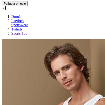
Požádat o heslo
Domů
Interlock
Sportswear
T-shirts
Sports Top