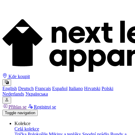
Kde koupit
English
Deutsch
Français
Español
Italiano
Hrvatski
Polski
Nederlands
Українська
Přihlas se
Registruj se
Toggle navigation
Kolekce
Celá kolekce
Trička
Polokošile
Mikiny a tepláky
Spodní prádlo
Bundy a