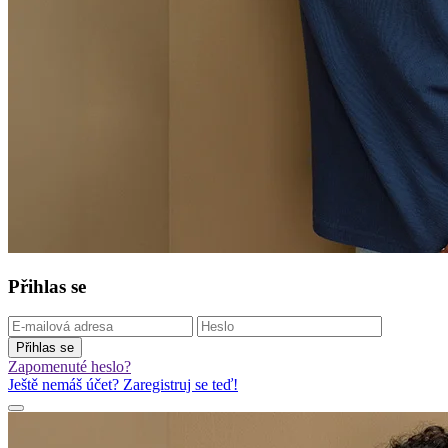
Přihlas se
Přihlas se
Zapomenuté heslo?
Ještě nemáš účet? Zaregistruj se teď!