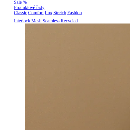
Sale %
Produktové řady
Classic
Comfort
Lux
Stretch
Fashion
Interlock
Mesh
Seamless
Recycled