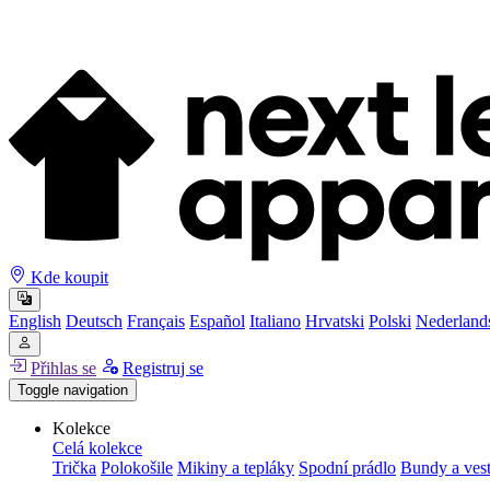
Kde koupit
English
Deutsch
Français
Español
Italiano
Hrvatski
Polski
Nederland
Přihlas se
Registruj se
Toggle navigation
Kolekce
Celá kolekce
Trička
Polokošile
Mikiny a tepláky
Spodní prádlo
Bundy a ves