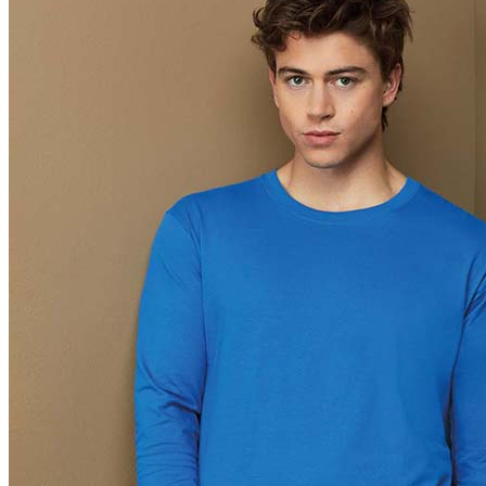
Orange (ORA)
Cyber Orange (COR)
Brilliant Orange (BOR)
Salmon (SAL)
Cyber Yellow (CBY)
Yellow (YEL)
Daisy Yellow (DYY)
Sunflower Yellow (SUN)
Bright Lime (BLI)
Kiwi Green (KIW)
Kelly Green (KEG)
Hunters Green (HGR)
Military Green (MIL)
Bottle Green (BOG)
Dark Chocolate (DCH)
Natural (NAT)
Blue Midnight Dip (BMD)
Light Grey Melange (LGM)