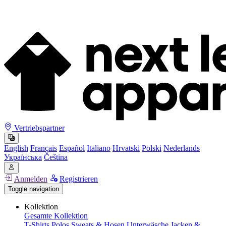
Vertriebspartner
English
Français
Español
Italiano
Hrvatski
Polski
Nederlands
Українська
Čeština
Anmelden
Registrieren
Toggle navigation
Kollektion
Gesamte Kollektion
T-Shirts
Polos
Sweats & Hosen
Unterwäsche
Jacken &