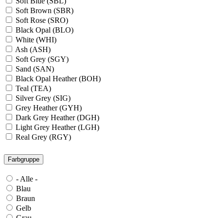
Soft Blue (SBL)
Soft Brown (SBR)
Soft Rose (SRO)
Black Opal (BLO)
White (WHI)
Ash (ASH)
Soft Grey (SGY)
Sand (SAN)
Black Opal Heather (BOH)
Teal (TEA)
Silver Grey (SIG)
Grey Heather (GYH)
Dark Grey Heather (DGH)
Light Grey Heather (LGH)
Real Grey (RGY)
Slate Grey (SLG)
Granite Grey (GRG)
Farbgruppe
Grey Steel (GRS)
Dark Grey Melange (DGM)
- Alle -
Blue Midnight Heather (BMH)
Blau
Scarlet Red Heather (SRH)
Braun
Gold (GLD)
Gelb
Anthra Heather (ANH)
Grau