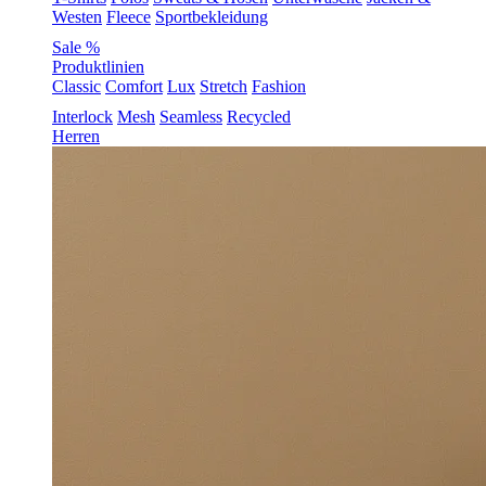
Westen
Fleece
Sportbekleidung
Sale %
Produktlinien
Classic
Comfort
Lux
Stretch
Fashion
Interlock
Mesh
Seamless
Recycled
Herren