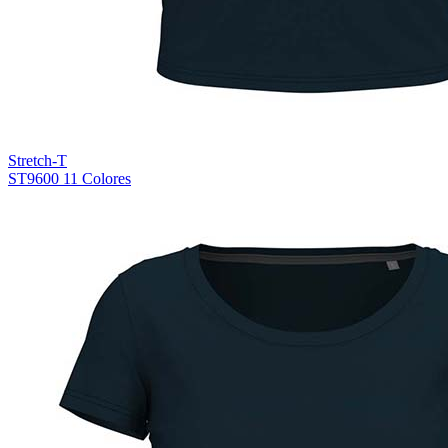
Stretch-T
ST9600
11 Colores