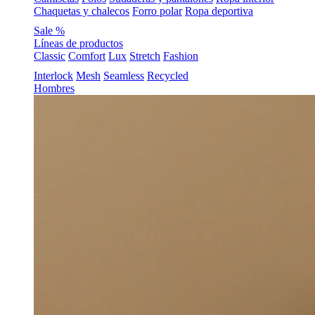
Chaquetas y chalecos
Forro polar
Ropa deportiva
Sale %
Líneas de productos
Classic
Comfort
Lux
Stretch
Fashion
Interlock
Mesh
Seamless
Recycled
Hombres