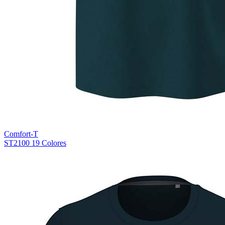
Comfort-T
ST2100
19 Colores