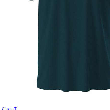
Natural (NAT)
Blue Midnight Dip (BMD)
Light Grey Melange (LGM)
Classic-T