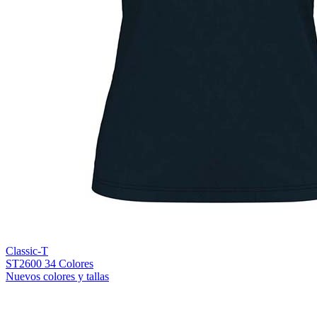
Classic-T
ST2600
34 Colores
Nuevos colores y tallas