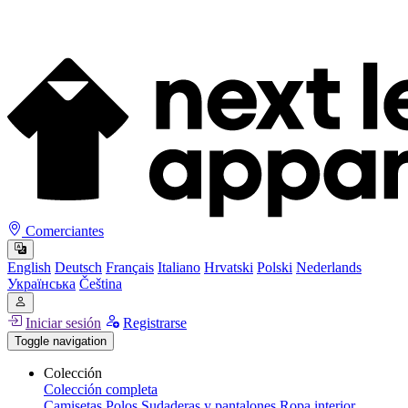
Comerciantes
English
Deutsch
Français
Italiano
Hrvatski
Polski
Nederlands
Українська
Čeština
Iniciar sesión
Registrarse
Toggle navigation
Colección
Colección completa
Camisetas
Polos
Sudaderas y pantalones
Ropa interior