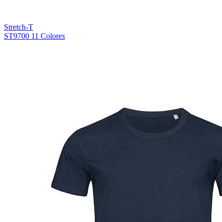
Stretch-T
ST9700
11 Colores