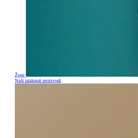
Žene
Naši istaknuti proizvodi