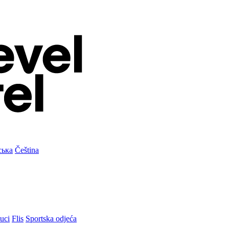
ська
Čeština
uci
Flis
Sportska odjeća