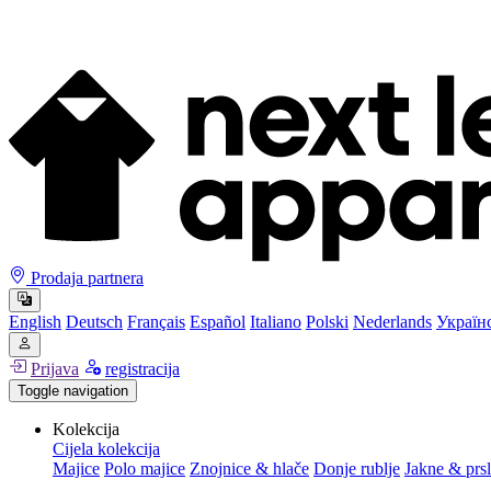
Prodaja partnera
English
Deutsch
Français
Español
Italiano
Polski
Nederlands
Україн
Prijava
registracija
Toggle navigation
Kolekcija
Cijela kolekcija
Majice
Polo majice
Znojnice & hlače
Donje rublje
Jakne & prsl