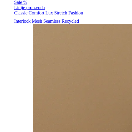
Sale %
Linije proizvoda
Classic
Comfort
Lux
Stretch
Fashion
Interlock
Mesh
Seamless
Recycled