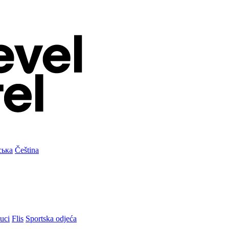
ська
Čeština
uci
Flis
Sportska odjeća