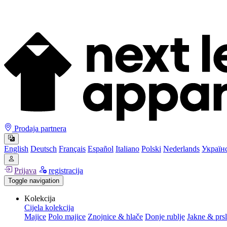
Prodaja partnera
English
Deutsch
Français
Español
Italiano
Polski
Nederlands
Україн
Prijava
registracija
Toggle navigation
Kolekcija
Cijela kolekcija
Majice
Polo majice
Znojnice & hlače
Donje rublje
Jakne & prsl