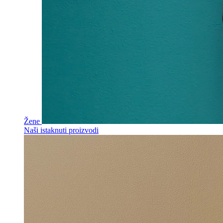
Žene
Naši istaknuti proizvodi