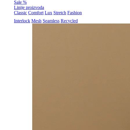
Sale %
Linije proizvoda
Classic
Comfort
Lux
Stretch
Fashion
Interlock
Mesh
Seamless
Recycled