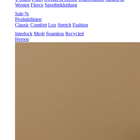
Westen
Fleece
Sportbekleidung
Sale %
Produktlinien
Classic
Comfort
Lux
Stretch
Fashion
Interlock
Mesh
Seamless
Recycled
Herren