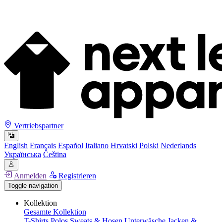
Vertriebspartner
English
Français
Español
Italiano
Hrvatski
Polski
Nederlands
Українська
Čeština
Anmelden
Registrieren
Toggle navigation
Kollektion
Gesamte Kollektion
T-Shirts
Polos
Sweats & Hosen
Unterwäsche
Jacken &