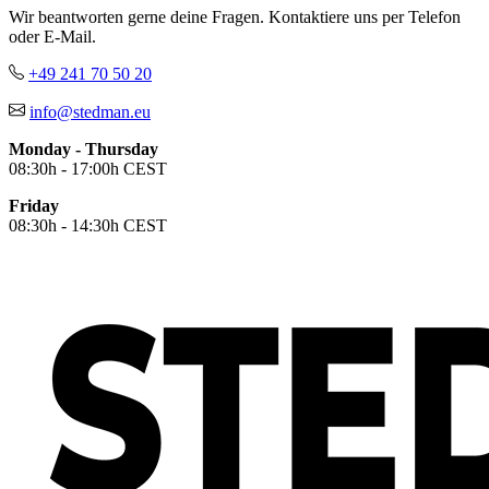
Orange (ORA)
Wir beantworten gerne deine Fragen. Kontaktiere uns per Telefon
Cyber Orange (COR)
oder E-Mail.
Brilliant Orange (BOR)
Salmon (SAL)
+49 241 70 50 20
Cyber Yellow (CBY)
info@stedman.eu
Yellow (YEL)
Daisy Yellow (DYY)
Monday - Thursday
Sunflower Yellow (SUN)
08:30h - 17:00h CEST
Bright Lime (BLI)
Kiwi Green (KIW)
Friday
Kelly Green (KEG)
08:30h - 14:30h CEST
Hunters Green (HGR)
Military Green (MIL)
Bottle Green (BOG)
Dark Chocolate (DCH)
Natural (NAT)
Blue Midnight Dip (BMD)
Light Grey Melange (LGM)