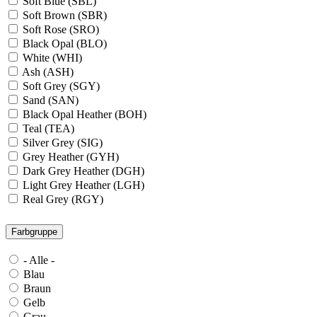
Soft Blue (SBL)
Soft Brown (SBR)
Soft Rose (SRO)
Black Opal (BLO)
White (WHI)
Ash (ASH)
Soft Grey (SGY)
Sand (SAN)
Black Opal Heather (BOH)
Teal (TEA)
Silver Grey (SIG)
Grey Heather (GYH)
Dark Grey Heather (DGH)
Light Grey Heather (LGH)
Real Grey (RGY)
Slate Grey (SLG)
Granite Grey (GRG)
Farbgruppe
Grey Steel (GRS)
Dark Grey Melange (DGM)
- Alle -
Blue Midnight Heather (BMH)
Blau
Scarlet Red Heather (SRH)
Braun
Gold (GLD)
Gelb
Anthra Heather (ANH)
Grau