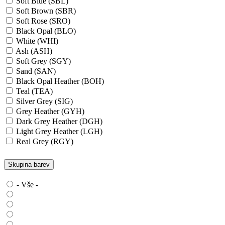
Soft Blue (SBL)
Soft Brown (SBR)
Soft Rose (SRO)
Black Opal (BLO)
White (WHI)
Ash (ASH)
Soft Grey (SGY)
Sand (SAN)
Black Opal Heather (BOH)
Teal (TEA)
Silver Grey (SIG)
Grey Heather (GYH)
Dark Grey Heather (DGH)
Light Grey Heather (LGH)
Real Grey (RGY)
Slate Grey (SLG)
Granite Grey (GRG)
Skupina barev
Grey Steel (GRS)
Dark Grey Melange (DGM)
- Vše -
Blue Midnight Heather (BMH)
Scarlet Red Heather (SRH)
Gold (GLD)
Anthra Heather (ANH)