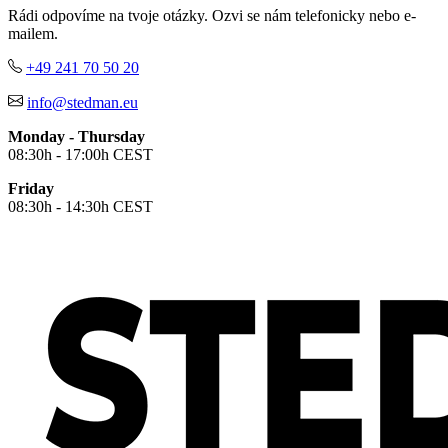
Orange (ORA)
Rádi odpovíme na tvoje otázky. Ozvi se nám telefonicky nebo e-
Cyber Orange (COR)
mailem.
Brilliant Orange (BOR)
Salmon (SAL)
+49 241 70 50 20
Cyber Yellow (CBY)
info@stedman.eu
Yellow (YEL)
Daisy Yellow (DYY)
Monday - Thursday
Sunflower Yellow (SUN)
08:30h - 17:00h CEST
Bright Lime (BLI)
Kiwi Green (KIW)
Friday
Kelly Green (KEG)
08:30h - 14:30h CEST
Hunters Green (HGR)
Military Green (MIL)
Bottle Green (BOG)
Dark Chocolate (DCH)
Natural (NAT)
Blue Midnight Dip (BMD)
Light Grey Melange (LGM)