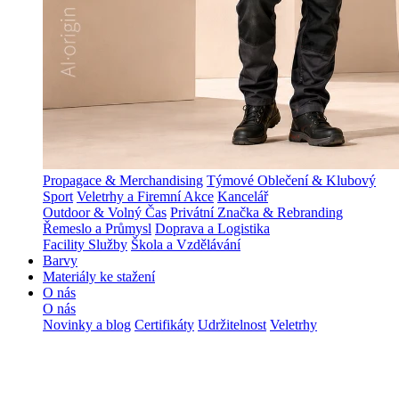
Propagace & Merchandising
Týmové Oblečení & Klubový
Sport
Veletrhy a Firemní Akce
Kancelář
Outdoor & Volný Čas
Privátní Značka & Rebranding
Řemeslo a Průmysl
Doprava a Logistika
Facility Služby
Škola a Vzdělávání
Barvy
Materiály ke stažení
O nás
O nás
Novinky a blog
Certifikáty
Udržitelnost
Veletrhy