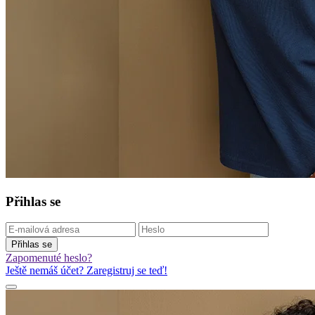
Přihlas se
Přihlas se
Zapomenuté heslo?
Ještě nemáš účet? Zaregistruj se teď!