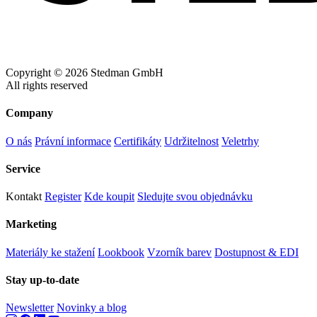
Copyright © 2026 Stedman GmbH
All rights reserved
Company
O nás
Právní informace
Certifikáty
Udržitelnost
Veletrhy
Service
Kontakt
Register
Kde koupit
Sledujte svou objednávku
Marketing
Materiály ke stažení
Lookbook
Vzorník barev
Dostupnost & EDI
Stay up-to-date
Newsletter
Novinky a blog