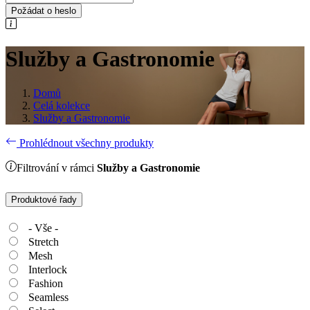
Požádat o heslo
Služby a Gastronomie
Domů
Celá kolekce
Služby a Gastronomie
Prohlédnout všechny produkty
Filtrování v rámci
Služby a Gastronomie
Produktové řady
- Vše -
Stretch
Mesh
Interlock
Fashion
Seamless