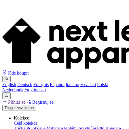
Kde koupit
English
Deutsch
Français
Español
Italiano
Hrvatski
Polski
Nederlands
Українська
Přihlas se
Registruj se
Toggle navigation
Kolekce
Celá kolekce
Trička
Polokošile
Mikiny a tepláky
Spodní prádlo
Bundy a