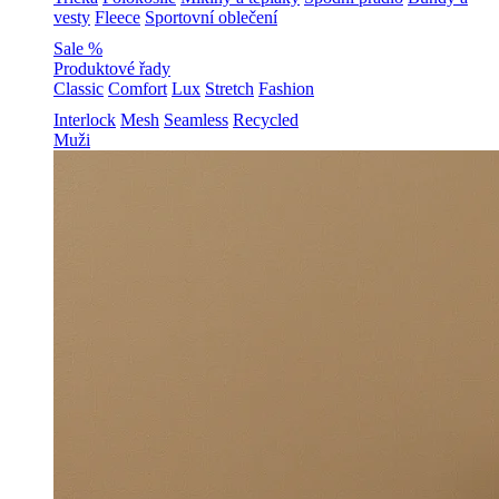
vesty
Fleece
Sportovní oblečení
Sale %
Produktové řady
Classic
Comfort
Lux
Stretch
Fashion
Interlock
Mesh
Seamless
Recycled
Muži