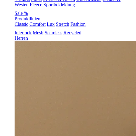
Westen
Fleece
Sportbekleidung
Sale %
Produktlinien
Classic
Comfort
Lux
Stretch
Fashion
Interlock
Mesh
Seamless
Recycled
Herren