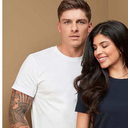
Orange (ORA)
Cyber Orange (COR)
Brilliant Orange (BOR)
Salmon (SAL)
Cyber Yellow (CBY)
Yellow (YEL)
Daisy Yellow (DYY)
Sunflower Yellow (SUN)
Bright Lime (BLI)
Kiwi Green (KIW)
Kelly Green (KEG)
Hunters Green (HGR)
Military Green (MIL)
Bottle Green (BOG)
Dark Chocolate (DCH)
Natural (NAT)
Blue Midnight Dip (BMD)
Light Grey Melange (LGM)