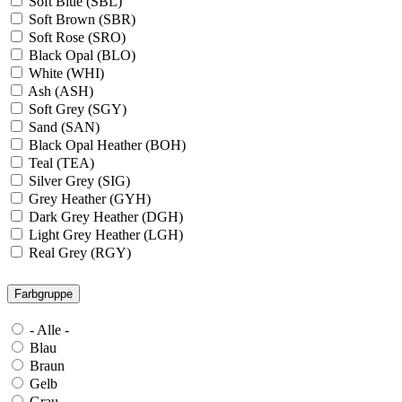
Soft Blue (SBL)
Soft Brown (SBR)
Soft Rose (SRO)
Black Opal (BLO)
White (WHI)
Ash (ASH)
Soft Grey (SGY)
Sand (SAN)
Black Opal Heather (BOH)
Teal (TEA)
Silver Grey (SIG)
Grey Heather (GYH)
Dark Grey Heather (DGH)
Light Grey Heather (LGH)
Real Grey (RGY)
Slate Grey (SLG)
Granite Grey (GRG)
Farbgruppe
Grey Steel (GRS)
Dark Grey Melange (DGM)
- Alle -
Blue Midnight Heather (BMH)
Blau
Scarlet Red Heather (SRH)
Braun
Gold (GLD)
Gelb
Anthra Heather (ANH)
Grau