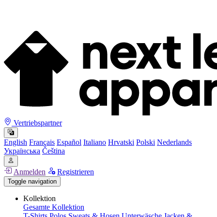
Vertriebspartner
English
Français
Español
Italiano
Hrvatski
Polski
Nederlands
Українська
Čeština
Anmelden
Registrieren
Toggle navigation
Kollektion
Gesamte Kollektion
T-Shirts
Polos
Sweats & Hosen
Unterwäsche
Jacken &